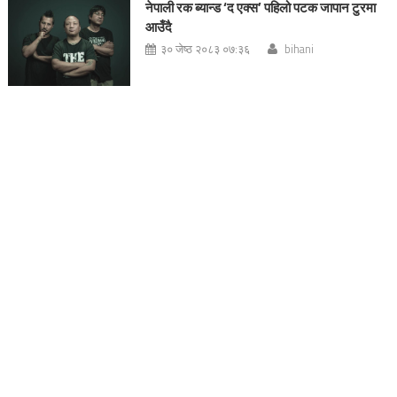
नेपाली रक ब्यान्ड ‘द एक्स’ पहिलो पटक जापान टुरमा
आउँदै
३० जेष्ठ २०८३ ०७:३६
bihani