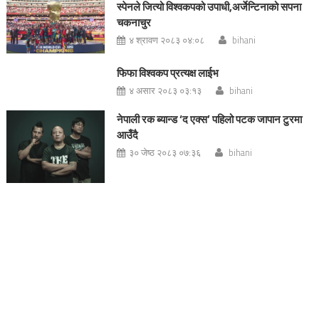
स्पेनले जित्यो विश्वकपको उपाधी,अर्जेन्टिनाको सपना
चकनाचुर
४ श्रावण २०८३ ०४:०८
bihani
फिफा विश्वकप प्रत्यक्ष लाईभ
४ असार २०८३ ०३:१३
bihani
नेपाली रक ब्यान्ड ‘द एक्स’ पहिलो पटक जापान टुरमा
आउँदै
३० जेष्ठ २०८३ ०७:३६
bihani