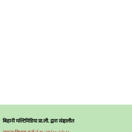
बिहानी मल्टिमिडिया प्रा.ली. द्वारा संञ्चालीत