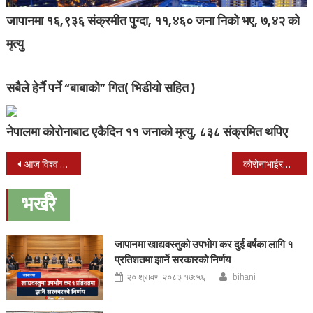
जापानमा १६,९३६ संक्रमीत पुग्दा, ११,४६० जना निको भए, ७,४२ को
मृत्यु
सबैले हेर्नै पर्ने “बाबाको” गित( भिडीयो सहित )
नेपालमा कोरोनाबाट एकैदिन ११ जनाको मृत्यु, ८३८ संक्रमित थपिए
Post
आज विश्व रेडियो दिवस !
कोरोनाभाईरस संक्रमण- चीनको हुबे प्रान्तमा एकै दिन २४२ को मृत्यु
navigation
भर्खरै
जापानमा खाद्यवस्तुको उपभोग कर दुई वर्षका लागि १
प्रतिशतमा झार्ने सरकारको निर्णय
२० श्रावण २०८३ १७:५६
bihani