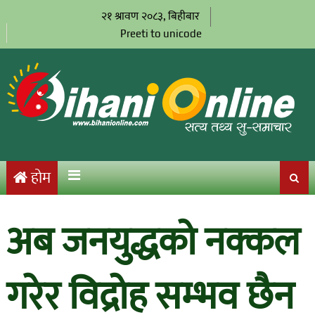
२१ श्रावण २०८३, बिहीबार
Preeti to unicode
होम
अब जनयुद्धको नक्कल
गरेर विद्रोह सम्भव छैन