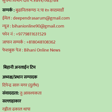
सुचना विभाग दर्ता नं.१७२१/०७३/७४
सम्पर्क :
बुढानिलकण्ठ न.पा १० काठमाडौं
ईमेल : deependrasarum@gmail.com
न्यूज : bihanionline90@gmail.com
फोन नं : +9779811631529
जापान सम्पर्क : +818048108362
फेशबुक पेज : Bihani Online News
बिहानी अनलाईन टिम
अध्यक्ष/प्रधान सम्पादक
दिपेन्द्र सारु मगर (दुर्लभ)
संवाददाता:
तु-आवश्यकता
सल्लाहाकार
रञ्जीता ढकाल थापा