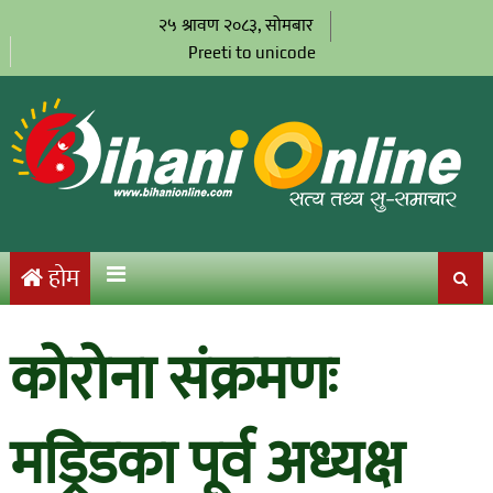
२५ श्रावण २०८३, सोमबार
Preeti to unicode
होम
कोरोना संक्रमणः
मड्रिडका पूर्व अध्यक्ष