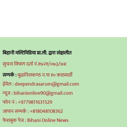
बिहानी मल्टिमिडिया प्रा.ली. द्वारा संञ्चालीत
सुचना विभाग दर्ता नं.१७२१/०७३/७४
सम्पर्क :
बुढानिलकण्ठ न.पा १० काठमाडौं
ईमेल : deependrasarum@gmail.com
न्यूज : bihanionline90@gmail.com
फोन नं : +9779811631529
जापान सम्पर्क : +818048108362
फेशबुक पेज : Bihani Online News