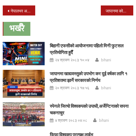
Post
नेपालभर अत्यावश्यक बाहेक सबै सेवा बन्द
जापानमा कोरोनाबाट ४९ जनाको मृत्यु, १८१० जनामा संक्रमण ८४६ जना निको भएर घर फर्किए
navigation
भर्खरै
बिहानी एफसीको आयोजनामा पहिलो मिनी फुटसल
प्रतियोगिता हुदैँ
२४ श्रावण २०८३ १०:०४
bihani
जापानमा खाद्यवस्तुको उपभोग कर दुई वर्षका लागि १
प्रतिशतमा झार्ने सरकारको निर्णय
२० श्रावण २०८३ १७:५६
bihani
स्पेनले जित्यो विश्वकपको उपाधी,अर्जेन्टिनाको सपना
चकनाचुर
४ श्रावण २०८३ ०४:०८
bihani
फिफा विश्वकप प्रत्यक्ष लाईभ