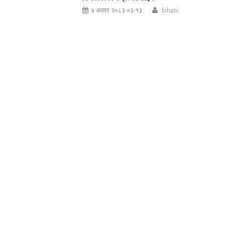
४ असार २०८३ ०३:१३
bihani