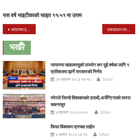
यस वर्ष भाइटीकाको साइत ११:५१ मा उत्तम
Post
जापानमा एकै दिन ६ को मृत्यु, जम्मा कोरोना संक्रमित: ६२५४, मृतक :१२० जना
लकडाउन तत्काल अन्त्य हुँदैन : प्रधानमन्त्री
navigation
भर्खरै
जापानमा खाद्यवस्तुको उपभोग कर दुई वर्षका लागि १
प्रतिशतमा झार्ने सरकारको निर्णय
२० श्रावण २०८३ १७:५६
bihani
स्पेनले जित्यो विश्वकपको उपाधी,अर्जेन्टिनाको सपना
चकनाचुर
४ श्रावण २०८३ ०४:०८
bihani
फिफा विश्वकप प्रत्यक्ष लाईभ
४ असार २०८३ ०३:१३
bihani