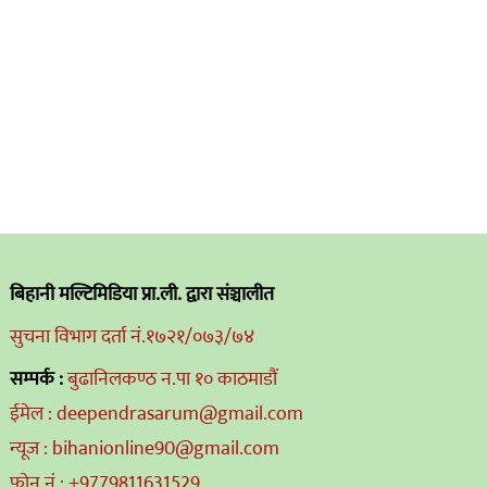
बिहानी मल्टिमिडिया प्रा.ली. द्वारा संञ्चालीत
सुचना विभाग दर्ता नं.१७२१/०७३/७४
सम्पर्क :
बुढानिलकण्ठ न.पा १० काठमाडौं
ईमेल : deependrasarum@gmail.com
न्यूज : bihanionline90@gmail.com
फोन नं : +9779811631529