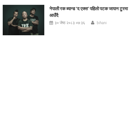
नेपाली रक ब्यान्ड ‘द एक्स’ पहिलो पटक जापान टुरमा
आउँदै
३० जेष्ठ २०८३ ०७:३६
bihani