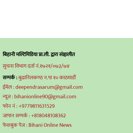
बिहानी मल्टिमिडिया प्रा.ली. द्वारा संञ्चालीत
सुचना विभाग दर्ता नं.१७२१/०७३/७४
सम्पर्क :
बुढानिलकण्ठ न.पा १० काठमाडौं
ईमेल : deependrasarum@gmail.com
न्यूज : bihanionline90@gmail.com
फोन नं : +9779811631529
जापान सम्पर्क : +818048108362
फेशबुक पेज : Bihani Online News