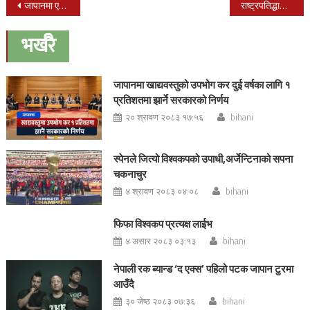
Post
जापानमा एकैदिन ३१ को निधन, टोक्योमा मात्र १५ जनाको मृत्यु
राष्ट्रपतिद्धारा बैशाख २६ गते संसद अधिवेशन आह्वान
navigation
भर्खरै
जापानमा खाद्यवस्तुको उपभोग कर दुई वर्षका लागि १
प्रतिशतमा झार्ने सरकारको निर्णय
२० श्रावण २०८३ १७:५६
bihani
स्पेनले जित्यो विश्वकपको उपाधी,अर्जेन्टिनाको सपना
चकनाचुर
४ श्रावण २०८३ ०४:०८
bihani
फिफा विश्वकप प्रत्यक्ष लाईभ
४ असार २०८३ ०३:१३
bihani
नेपाली रक ब्यान्ड ‘द एक्स’ पहिलो पटक जापान टुरमा
आउँदै
३० जेष्ठ २०८३ ०७:३६
bihani