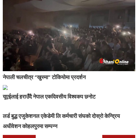
नेपाली चलचीत्र “खुस्मा” टोकियोमा प्रदर्शन
यूएईलाई हराउँदै नेपाल एकदिवसीय विश्वकप छनोट
लर्ड बुद्ध एजुकेशनल एकेडेमी लि कर्मचारी संघको दोस्रो केन्द्रिय
अधीवेशन कोहलपुरमा सम्पन्न