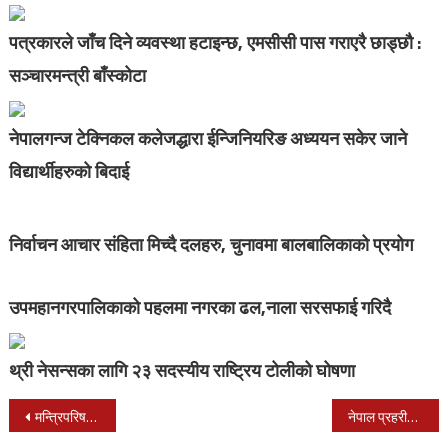
पत्रकारले जाँच दिने व्यवस्था हटाइन्छ, एमसीसी पास गराएरै छाड्छौ :
सञ्चारमन्त्री बाँस्कोटा
नेपालगन्ज टेक्निकल कलेजद्धारा ईन्जिनियरिङ अध्ययन सकेर जाने
विद्यार्थीहरुको बिदाई
निर्वाचन आचार संहिता मिच्दै दलहरु, चुनावमा बालबालिकाको प्रयोग
उपमहानगरपालिकाको पहलमा नगरका ढल,नाला सरसफाई गरिदै
थ्री नेसन्सका लागि २३ सदस्यीय राष्ट्रिय टोलीको घोषणा
Post
मन्त्रिपरिषद बैठक आज बस्दै, बैठकले प्रहरी प्रमुख चयन गर्ने
नेपाल प्रहरीको महानिरीक्षकमा शैलेश थापा नियुक्त