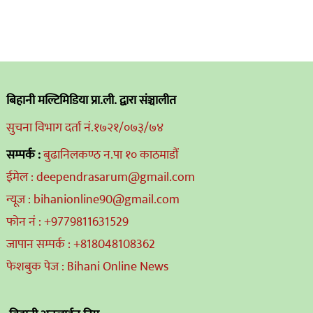
बिहानी मल्टिमिडिया प्रा.ली. द्वारा संञ्चालीत
सुचना विभाग दर्ता नं.१७२१/०७३/७४
सम्पर्क :
बुढानिलकण्ठ न.पा १० काठमाडौं
ईमेल : deependrasarum@gmail.com
न्यूज : bihanionline90@gmail.com
फोन नं : +9779811631529
जापान सम्पर्क : +818048108362
फेशबुक पेज : Bihani Online News