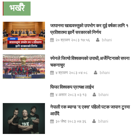
navigation
भर्खरै
जापानमा खाद्यवस्तुको उपभोग कर दुई वर्षका लागि १
प्रतिशतमा झार्ने सरकारको निर्णय
२० श्रावण २०८३ १७:५६
bihani
स्पेनले जित्यो विश्वकपको उपाधी,अर्जेन्टिनाको सपना
चकनाचुर
४ श्रावण २०८३ ०४:०८
bihani
फिफा विश्वकप प्रत्यक्ष लाईभ
४ असार २०८३ ०३:१३
bihani
नेपाली रक ब्यान्ड ‘द एक्स’ पहिलो पटक जापान टुरमा
आउँदै
३० जेष्ठ २०८३ ०७:३६
bihani