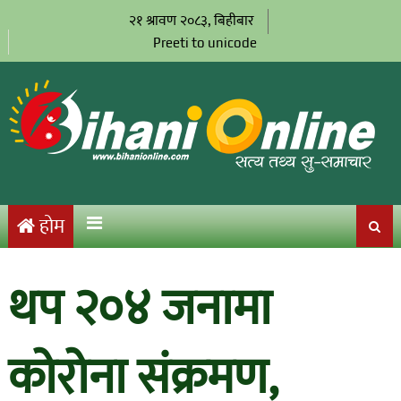
२१ श्रावण २०८३, बिहीबार
Preeti to unicode
होम
थप २०४ जनामा
कोरोना संक्रमण,