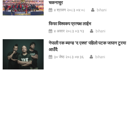
चकनाचुर
४ श्रावण २०८३ ०४:०८
bihani
फिफा विश्वकप प्रत्यक्ष लाईभ
४ असार २०८३ ०३:१३
bihani
नेपाली रक ब्यान्ड ‘द एक्स’ पहिलो पटक जापान टुरमा
आउँदै
३० जेष्ठ २०८३ ०७:३६
bihani