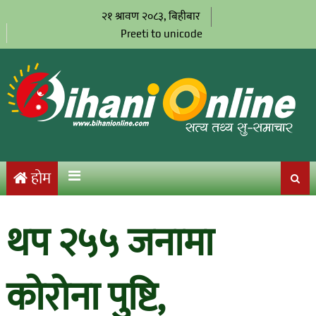
२१ श्रावण २०८३, बिहीबार
Preeti to unicode
होम
थप २५५ जनामा
कोरोना पुष्टि,