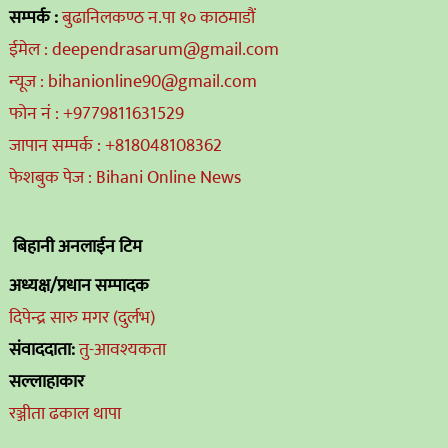
सम्पर्क :
बुढानिलकण्ठ न.पा १० काठमाडौं
ईमेल : deependrasarum@gmail.com
न्यूज : bihanionline90@gmail.com
फोन नं : +9779811631529
जापान सम्पर्क : +818048108362
फेशबुक पेज : Bihani Online News
बिहानी अनलाईन टिम
अध्यक्ष/प्रधान सम्पादक
दिपेन्द्र सारु मगर (दुर्लभ)
संवाददाता:
तु-आवश्यकता
सल्लाहाकार
रञ्जीता ढकाल थापा