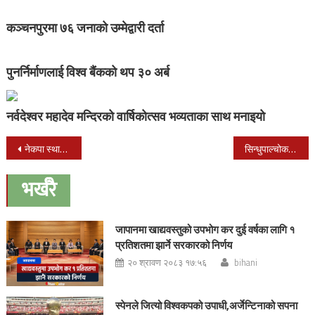
कञ्चनपुरमा ७६ जनाको उम्मेद्वारी दर्ता
पुनर्निर्माणलाई विश्व बैंकको थप ३० अर्ब
नर्वदेश्वर महादेव मन्दिरको वार्षिकोत्सव भव्यताका साथ मनाइयो
Post
नेकपा स्थायी समिति बैठक पुनः स्थगित, अब असार २६ गते बस्ने
सिन्धुपाल्चोक पहिरोमा परी २ को मृत्यु, १८ जना अझै बेपत्ता
navigation
भर्खरै
जापानमा खाद्यवस्तुको उपभोग कर दुई वर्षका लागि १
प्रतिशतमा झार्ने सरकारको निर्णय
२० श्रावण २०८३ १७:५६
bihani
स्पेनले जित्यो विश्वकपको उपाधी,अर्जेन्टिनाको सपना