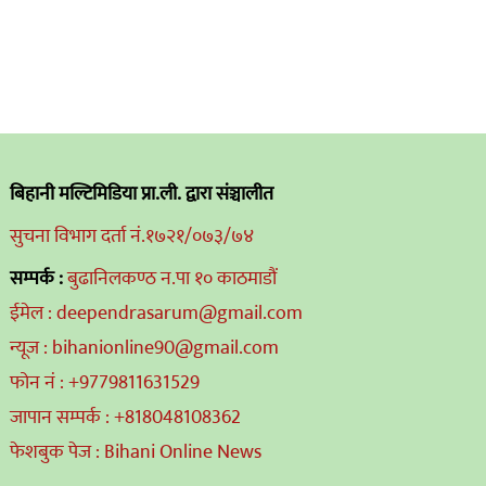
बिहानी मल्टिमिडिया प्रा.ली. द्वारा संञ्चालीत
सुचना विभाग दर्ता नं.१७२१/०७३/७४
सम्पर्क :
बुढानिलकण्ठ न.पा १० काठमाडौं
ईमेल : deependrasarum@gmail.com
न्यूज : bihanionline90@gmail.com
फोन नं : +9779811631529
जापान सम्पर्क : +818048108362
फेशबुक पेज : Bihani Online News