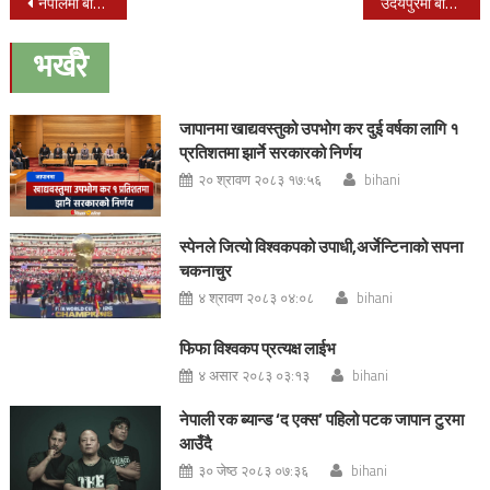
Post
नेपालमा बाढी पहिरोमा परी ३५ जनाको मृत्यु, ३२ घाइते, ३४ जना बेपत्ता
उदयपुरमा बाढीले बगाउँदा दुईको मृत्यु, एक बेपत्ता
navigation
भर्खरै
जापानमा खाद्यवस्तुको उपभोग कर दुई वर्षका लागि १
प्रतिशतमा झार्ने सरकारको निर्णय
२० श्रावण २०८३ १७:५६
bihani
स्पेनले जित्यो विश्वकपको उपाधी,अर्जेन्टिनाको सपना
चकनाचुर
४ श्रावण २०८३ ०४:०८
bihani
फिफा विश्वकप प्रत्यक्ष लाईभ
४ असार २०८३ ०३:१३
bihani
नेपाली रक ब्यान्ड ‘द एक्स’ पहिलो पटक जापान टुरमा
आउँदै
३० जेष्ठ २०८३ ०७:३६
bihani