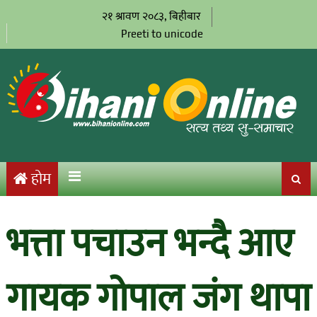
२१ श्रावण २०८३, बिहीबार
Preeti to unicode
होम
भत्ता पचाउन भन्दै आए
गायक गोपाल जंग थापा