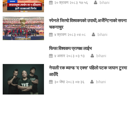
२० श्रावण २०८३ १७:५६
bihani
स्पेनले जित्यो विश्वकपको उपाधी,अर्जेन्टिनाको सपना
चकनाचुर
४ श्रावण २०८३ ०४:०८
bihani
फिफा विश्वकप प्रत्यक्ष लाईभ
४ असार २०८३ ०३:१३
bihani
नेपाली रक ब्यान्ड ‘द एक्स’ पहिलो पटक जापान टुरमा
आउँदै
३० जेष्ठ २०८३ ०७:३६
bihani