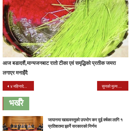
आज बडादशैं,मान्यजनबाट रातो टीका एवं समृद्धिको प्रतीक जमरा
लगाएर मनाइँदै
Post
४ महिनादेखि बन्द देशभरका होटलहरु आजबाट खुले
सुनको मुल्य अहिले सम्मकै बढी, तोलाकै एक लाख नजिक
navigation
भर्खरै
जापानमा खाद्यवस्तुको उपभोग कर दुई वर्षका लागि १
प्रतिशतमा झार्ने सरकारको निर्णय