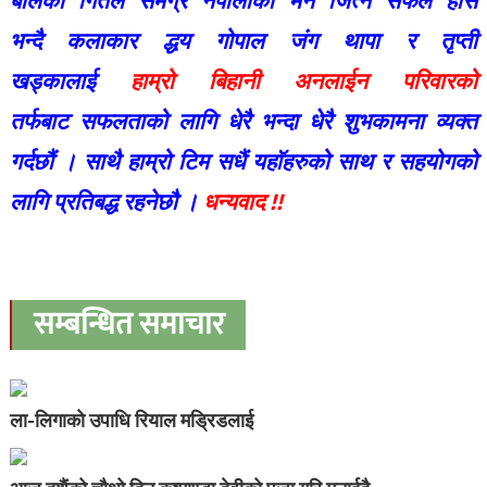
बोलको गितले समग्र नेपालीको मन जित्न सफल होस
भन्दै
कलाकार द्धय गोपाल जंग थापा र तृप्ती
खड्कालाई
हाम्रो बिहानी अनलाईन परिवारको
तर्फबाट सफलताको लागि धेरै भन्दा धेरै शुभकामना व्यक्त
गर्दछौं । साथै हाम्रो टिम सधैं यहाॅहरुको साथ र सहयोगको
लागि प्रतिबद्ध रहनेछौ ।
धन्यवाद !!
सम्बन्धित समाचार
ला-लिगाको उपाधि रियाल मड्रिडलाई