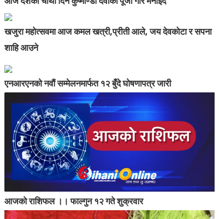
आज दशैंको चौथो दिन कुष्माण्डा देवीको पूजा गरि मनाईदै
खजुरा महोत्सवमा आज कमल खत्री,प्रीती आले, जय देवकोटा र सपना
शाहि आउने
एनआरएनको नवौं सम्मेलनमार्फत १२ बुँदे घोषणापत्र जारी
आजको राशिफल ।। फाल्गुन १२ गते शुक्रवार