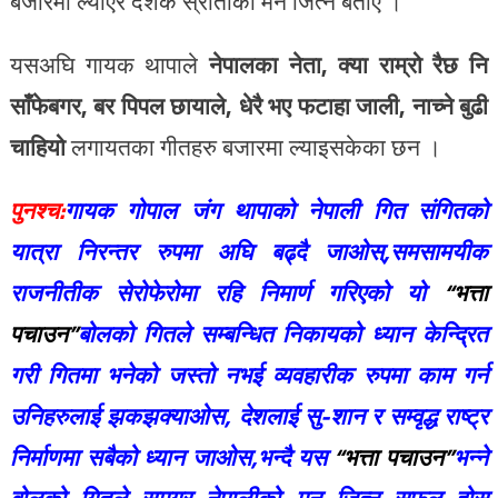
बजारमा ल्याएर दर्शक स्रोताको मन जित्ने बताए ।
यसअघि गायक थापाले
नेपालका नेता, क्या राम्रो रैछ नि
साँफेबगर, बर पिपल छायाले, धेरै भए फटाहा जाली, नाच्ने बुढी
चाहियो
लगायतका गीतहरु बजारमा ल्याइसकेका छन ।
पुनश्च:
गायक गोपाल जंग थापाको नेपाली गित संगितको
यात्रा निरन्तर रुपमा अघि बढ्दै जाओस्,समसामयीक
राजनीतीक सेरोफेरोमा रहि निमार्ण गरिएको यो
“भत्ता
पचाउन”
बोलको गितले सम्बन्धित निकायको ध्यान केन्द्रित
गरी गितमा भनेको जस्तो नभई व्यवहारीक रुपमा काम गर्न
उनिहरुलाई झकझक्याओस, देशलाई सु-शान र सम्वृद्ध राष्ट्र
निर्माणमा सबैको ध्यान जाओस,भन्दै यस
“भत्ता पचाउन”
भन्ने