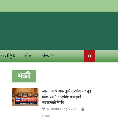
्तराष्ट्रिय
खेल
अन्य
भर्खरै
जापानमा खाद्यवस्तुको उपभोग कर दुई
वर्षका लागि १ प्रतिशतमा झार्ने
सरकारको निर्णय
२० श्रावण २०८३ १७:५६
bihani