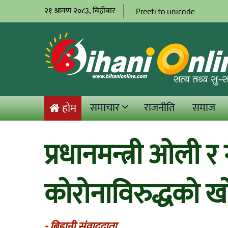
२१ श्रावण २०८३, बिहीबार
Preeti to unicode
समाचार
राजनीति
समाज
होम
प्रधानमन्त्री ओली र
कोरोनाविरुद्धको ख
- बिहानी संवाददाता