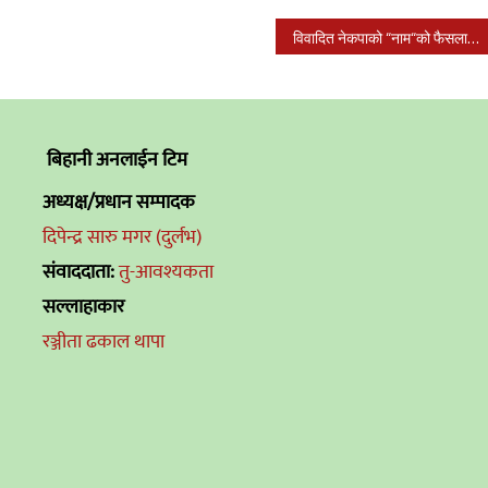
विवादित नेकपाको “नाम“को फैसला आज हुँदै
बिहानी अनलाईन टिम
अध्यक्ष/प्रधान सम्पादक
दिपेन्द्र सारु मगर (दुर्लभ)
संवाददाता:
तु-आवश्यकता
सल्लाहाकार
रञ्जीता ढकाल थापा