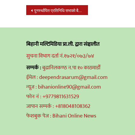
Post
पुनर्स्थापित प्रतिनिधि सभाको बैठक आज बस्दै,के-के छन् कार्यक्रम?
navigation
बिहानी मल्टिमिडिया प्रा.ली. द्वारा संञ्चालीत
सुचना विभाग दर्ता नं.१७२१/०७३/७४
सम्पर्क :
बुढानिलकण्ठ न.पा १० काठमाडौं
ईमेल : deependrasarum@gmail.com
न्यूज : bihanionline90@gmail.com
फोन नं : +9779811631529
जापान सम्पर्क : +818048108362
फेशबुक पेज : Bihani Online News