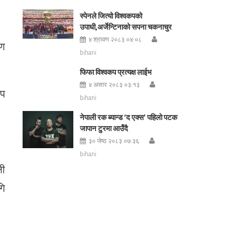
स्पेनले जित्यो विश्वकपको
उपाधी,अर्जेन्टिनाको सपना चकनाचुर
४ श्रावण २०८३ ०४:०८
षण
bihani
फिफा विश्वकप प्रत्यक्ष लाईभ
४ असार २०८३ ०३:१३
ोप
bihani
नेपाली रक ब्यान्ड ‘द एक्स’ पहिलो पटक
जापान टुरमा आउँदै
३० जेष्ठ २०८३ ०७:३६
bihani
ली
गि