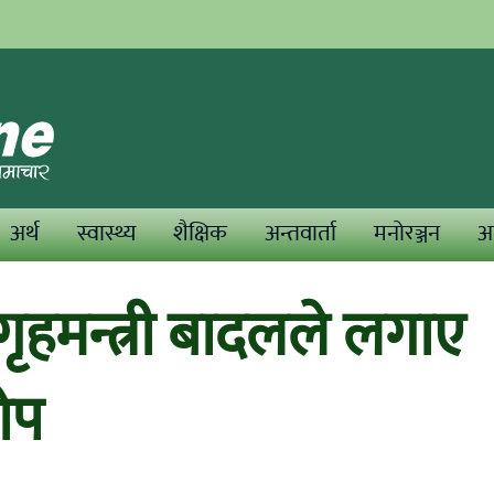
अर्थ
स्वास्थ्य
शैक्षिक
अन्तवार्ता
मनोरञ्जन
अन
 गृहमन्त्री बादलले लगाए
ोप