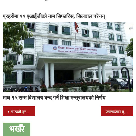
प्रहरीमा ११ एआईजीको नाम सिफारिस, सिलवाल परेनन्
माघ १५ सम्म विद्यालय बन्द गर्ने शिक्षा मन्त्रालयको निर्णय
Post
गण्डकी प्रदेशको मुख्यमन्त्रीमा गुरुङ पुन: नियुक्त
उपत्यकामा दुई साता थपिएको निषेधाज्ञा आजबाट शुरु, थप कडाइ गरिने
navigation
भर्खरै