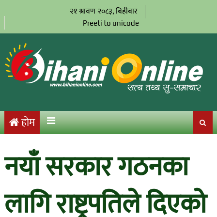
२१ श्रावण २०८३, बिहीबार
Preeti to unicode
होम
नयाँ सरकार गठनका
लागि राष्ट्रपतिले दिएको