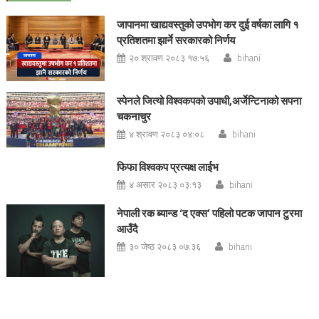
जापानमा खाद्यवस्तुको उपभोग कर दुई वर्षका लागि १
प्रतिशतमा झार्ने सरकारको निर्णय
२० श्रावण २०८३ १७:५६
bihani
स्पेनले जित्यो विश्वकपको उपाधी,अर्जेन्टिनाको सपना
चकनाचुर
४ श्रावण २०८३ ०४:०८
bihani
फिफा विश्वकप प्रत्यक्ष लाईभ
४ असार २०८३ ०३:१३
bihani
नेपाली रक ब्यान्ड ‘द एक्स’ पहिलो पटक जापान टुरमा
आउँदै
३० जेष्ठ २०८३ ०७:३६
bihani