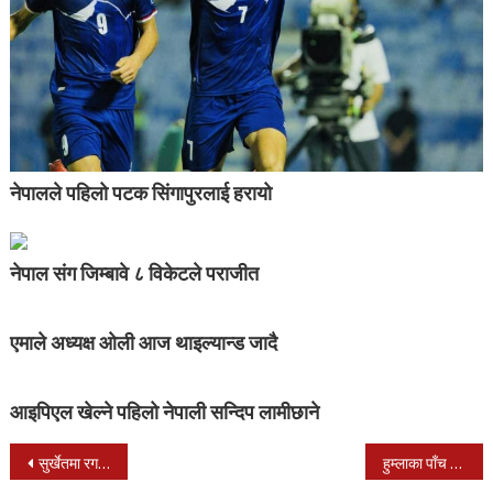
नेपालले पहिलो पटक सिंगापुरलाई हरायो
नेपाल संग जिम्बावे ८ विकेटले पराजीत
एमाले अध्यक्ष ओली आज थाइल्यान्ड जादै
आइपिएल खेल्ने पहिलो नेपाली सन्दिप लामीछाने
Post
सुर्खेतमा रगतको चरम अभाव,आपूर्तिभन्दा माग बढी
हुम्लाका पाँच ओटा गाउँपालिकामा फैलियो कोरोना