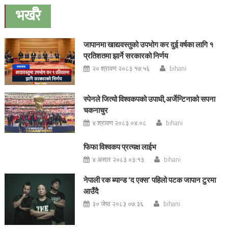
navigation
भर्खरै
जापानमा खाद्यवस्तुको उपभोग कर दुई वर्षका लागि १
प्रतिशतमा झार्ने सरकारको निर्णय
२० श्रावण २०८३ १७:५६
bihani
स्पेनले जित्यो विश्वकपको उपाधी,अर्जेन्टिनाको सपना
चकनाचुर
४ श्रावण २०८३ ०४:०८
bihani
फिफा विश्वकप प्रत्यक्ष लाईभ
४ असार २०८३ ०३:१३
bihani
नेपाली रक ब्यान्ड ‘द एक्स’ पहिलो पटक जापान टुरमा
आउँदै
३० जेष्ठ २०८३ ०७:३६
bihani