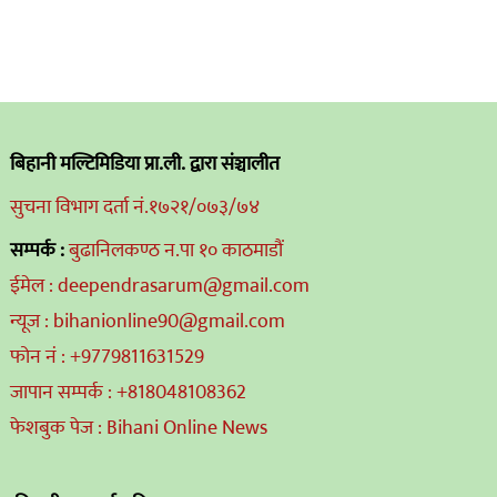
बिहानी मल्टिमिडिया प्रा.ली. द्वारा संञ्चालीत
सुचना विभाग दर्ता नं.१७२१/०७३/७४
सम्पर्क :
बुढानिलकण्ठ न.पा १० काठमाडौं
ईमेल : deependrasarum@gmail.com
न्यूज : bihanionline90@gmail.com
फोन नं : +9779811631529
जापान सम्पर्क : +818048108362
फेशबुक पेज : Bihani Online News