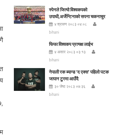
स्पेनले जित्यो विश्वकपको
उपाधी,अर्जेन्टिनाको सपना चकनाचुर
४ श्रावण २०८३ ०४:०८
मा
bihani
गै
फिफा विश्वकप प्रत्यक्ष लाईभ
४ असार २०८३ ०३:१३
bihani
्त
नेपाली रक ब्यान्ड ‘द एक्स’ पहिलो पटक
सय
जापान टुरमा आउँदै
३० जेष्ठ २०८३ ०७:३६
bihani
७,
्म