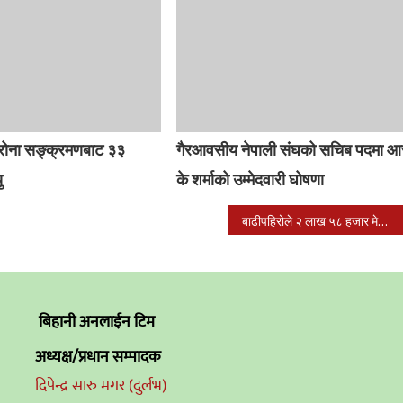
रोना सङ्क्रमणबाट ३३
गैरआवसीय नेपाली संघको सचिब पदमा आ
ु
के शर्माको उम्मेदवारी घोषणा
बाढीपहिरोले २ लाख ५८ हजार मेट्रिकटन धानबाली नोक्सान
बिहानी अनलाईन टिम
अध्यक्ष/प्रधान सम्पादक
दिपेन्द्र सारु मगर (दुर्लभ)