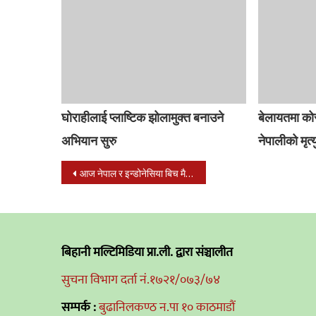
घोराहीलाई प्लाष्टिक झोलामुक्त बनाउने
बेलायतमा को
अभियान सुरु
नेपालीको मृत्य
Post
आज नेपाल र इन्डोनेसिया बिच मैत्रीपूर्ण खेल हुने
navigation
बिहानी मल्टिमिडिया प्रा.ली. द्वारा संञ्चालीत
सुचना विभाग दर्ता नं.१७२१/०७३/७४
सम्पर्क :
बुढानिलकण्ठ न.पा १० काठमाडौं