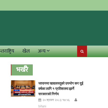
्तराष्ट्रिय
खेल
अन्य
भर्खरै
जापानमा खाद्यवस्तुको उपभोग कर दुई
वर्षका लागि १ प्रतिशतमा झार्ने
सरकारको निर्णय
२० श्रावण २०८३ १७:५६
bihani