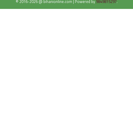
© 2016-2026 @ bihanionline.com
|
Powered by
9849815297
.