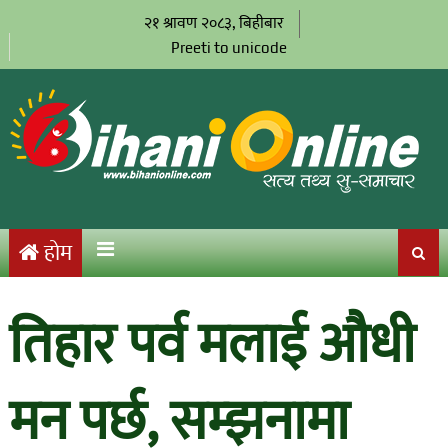
२१ श्रावण २०८३, बिहीबार
Preeti to unicode
होम
तिहार पर्व मलाई औधी
मन पर्छ, सम्झनामा