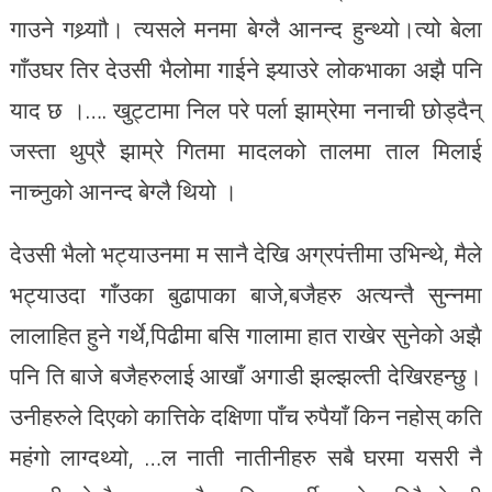
गाउने गथ्र्याौ। त्यसले मनमा बेग्लै आनन्द हुन्थ्यो।त्यो बेला
गाँउघर तिर देउसी भैलोमा गाईने झ्याउरे लोकभाका अझै पनि
याद छ ।…. खुट्टामा निल परे पर्ला झाम्रेमा ननाची छोड्दैन्
जस्ता थुप्रै झाम्रे गितमा मादलको तालमा ताल मिलाई
नाच्नुको आनन्द बेग्लै थियो ।
देउसी भैलो भट्याउनमा म सानै देखि अग्रपंत्तीमा उभिन्थे, मैले
भट्याउदा गाँउका बुढापाका बाजे,बजैहरु अत्यन्तै सुन्नमा
लालाहित हुने गर्थे,पिढीमा बसि गालामा हात राखेर सुनेको अझै
पनि ति बाजे बजैहरुलाई आखाँ अगाडी झल्झल्ती देखिरहन्छु।
उनीहरुले दिएको कात्तिके दक्षिणा पाँच रुपैयाँ किन नहोस् कति
महंगो लाग्दथ्यो, …ल नाती नातीनीहरु सबै घरमा यसरी नै