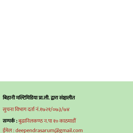
बिहानी मल्टिमिडिया प्रा.ली. द्वारा संञ्चालीत
सुचना विभाग दर्ता नं.१७२१/०७३/७४
सम्पर्क :
बुढानिलकण्ठ न.पा १० काठमाडौं
ईमेल : deependrasarum@gmail.com