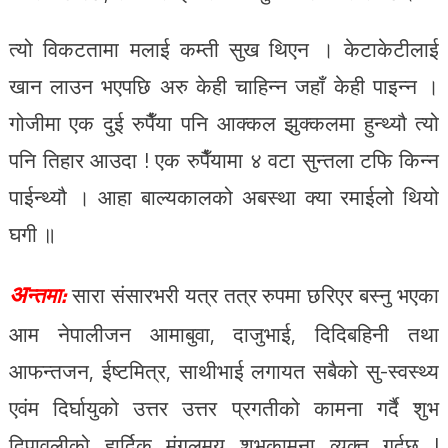
त्यो विकटतामा मलाई कम्ती सुख थिएन । केटाकेटीलाई
खान लाउन भएपछि अरु केही चाहिन्न जहाँ केही पाइन्न ।
गोजीमा एक दुई रुपैँया पनि आक्कल झुक्कलमा हुन्थ्यौ त्यो
पनि तिहार आउदा ! एक रुपैँयामा ४ वटा सुन्तला टफि किन्न
पाईन्थ्यौ । आहा बाल्यकालको अबस्था क्या रमाईलो थियो
घगी ॥
अ
न्तमा:
सारा संसारभरी यत्र तत्र रुपमा छरिएर बस्नु भएका
आम नेपालीजन आमाबुवा, दाजुभाई, दिदिबहिनी तथा
आफन्तजन, ईष्टमित्र, साथीभाई लगायत सबैको सु-स्वस्थ्य
एवंम दिर्घायुको उत्तर उत्तर प्रगतीको कामना गर्दै शुभ
दिपावलीको हार्दिक मंगलमय शुभकामना व्यक्त गर्दछु !