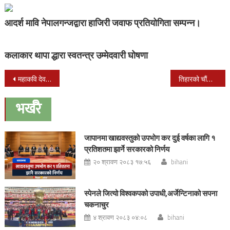
आदर्श मावि नेपालगन्जद्वारा हाजिरी जवाफ प्रतियोगिता सम्पन्न।
कलाकार थापा द्धारा स्वतन्त्र उम्मेदवारी घोषणा
Post
महाकवि देवकोटाको आज ११३ औँ जन्म जयन्ती
तिहारको चौंथो दिन आज गोरु तिहार मनाईदै
navigation
भर्खरै
जापानमा खाद्यवस्तुको उपभोग कर दुई वर्षका लागि १
प्रतिशतमा झार्ने सरकारको निर्णय
२० श्रावण २०८३ १७:५६
bihani
स्पेनले जित्यो विश्वकपको उपाधी,अर्जेन्टिनाको सपना
चकनाचुर
४ श्रावण २०८३ ०४:०८
bihani