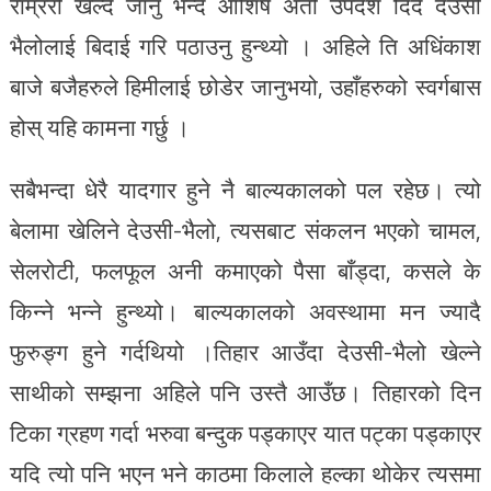
राम्ररी खेल्दै जानु भन्दै आशिष अर्ती उपदेश दिदै देउसी
भैलोलाई बिदाई गरि पठाउनु हुन्थ्यो । अहिले ति अधिंकाश
बाजे बजैहरुले हिमीलाई छोडेर जानुभयो, उहाँहरुको स्वर्गबास
होस् यहि कामना गर्छु ।
सबैभन्दा धेरै यादगार हुने नै बाल्यकालको पल रहेछ। त्यो
बेलामा खेलिने देउसी-भैलो, त्यसबाट संकलन भएको चामल,
सेलरोटी, फलफूल अनी कमाएको पैसा बाँड्दा, कसले के
किन्ने भन्ने हुन्थ्यो। बाल्यकालको अवस्थामा मन ज्यादै
फुरुङ्ग हुने गर्दथियो ।तिहार आउँदा देउसी-भैलो खेल्ने
साथीको सम्झना अहिले पनि उस्तै आउँछ। तिहारको दिन
टिका ग्रहण गर्दा भरुवा बन्दुक पड्काएर यात पट्का पड्काएर
यदि त्यो पनि भएन भने काठमा किलाले हल्का थोकेर त्यसमा