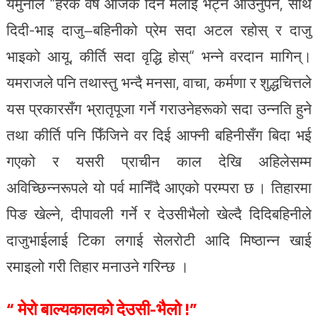
यमुनाले “हरेक वर्ष आजकै दिन मलाई भेट्न आउनुपर्ने, साथै
दिदी-भाइ दाजु–बहिनीको प्रेम सदा अटल रहोस् र दाजु
भाइको आयू, कीर्ति सदा वृद्धि होस्“ भन्ने वरदान मागिन्।
यमराजले पनि तथास्तु भन्दै मनसा, वाचा, कर्मणा र शुद्धचित्तले
यस प्रकारसँग भ्रातृपूजा गर्ने गराउनेहरूको सदा उन्नति हुने
तथा कीर्ति पनि फिँजिने वर दिई आफ्नी बहिनीसँग बिदा भई
गएको र यसरी प्राचीन काल देखि अहिलेसम्म
अविच्छिन्नरूपले यो पर्व मानिँदै आएको परम्परा छ । तिहारमा
पिङ खेल्ने, दीपावली गर्ने र देउसीभैलो खेल्दै दिदिबहिनीले
दाजुभाईलाई टिका लगाई सेलरोटी आदि मिष्ठान्न खाई
रमाइलो गरी तिहार मनाउने गरिन्छ ।
“ मेरो बाल्यकालको
देउसी-भैलो !”