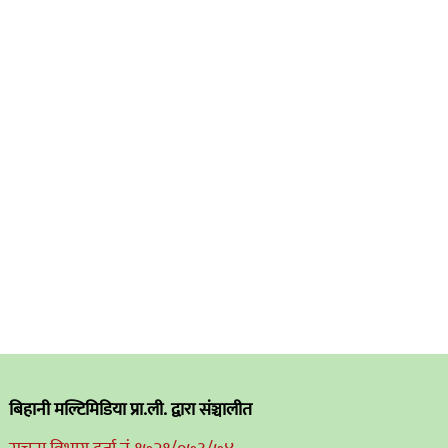
बिहानी मल्टिमिडिया प्रा.ली. द्वारा संञ्चालीत