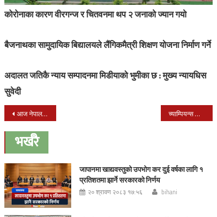
कोरोनाका कारण वीरगन्ज र चितवनमा थप २ जनाको ज्यान गयो
बैजनाथका सामुदायिक बिद्यालयले लैंगिकमैत्री शिक्षण योजना निर्माण गर्ने
अदालत जतिकै न्याय सम्पादनमा मिडीयाको भुमीका छ : मुख्य न्यायधिस
सुवेदी
Post
आज नेपाल र आयरल्यान्डबिच प्रतिस्पर्धा हुने
च्याम्पियन्स लिग : आज पिएसजी र रियल म्याड्रिड भिड्ने
navigation
भर्खरै
जापानमा खाद्यवस्तुको उपभोग कर दुई वर्षका लागि १
प्रतिशतमा झार्ने सरकारको निर्णय
२० श्रावण २०८३ १७:५६
bihani