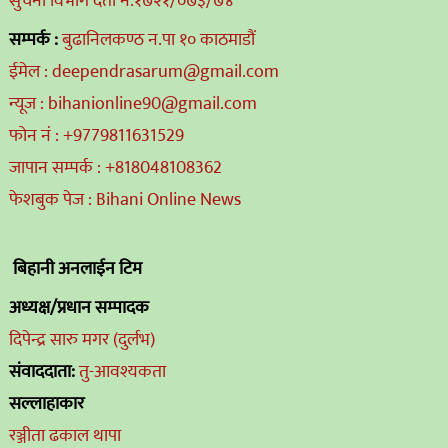
सुचना विभाग दर्ता नं.१७२१/०७३/७४
सम्पर्क :
बुढानिलकण्ठ न.पा १० काठमाडौं
ईमेल : deependrasarum@gmail.com
न्यूज : bihanionline90@gmail.com
फोन नं : +9779811631529
जापान सम्पर्क : +818048108362
फेशबुक पेज : Bihani Online News
बिहानी अनलाईन टिम
अध्यक्ष/प्रधान सम्पादक
दिपेन्द्र सारु मगर (दुर्लभ)
संवाददाता:
तु-आवश्यकता
सल्लाहाकार
रञ्जीता ढकाल थापा