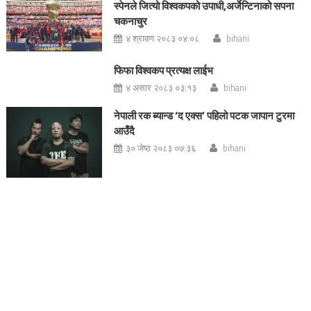
स्पेनले जित्यो विश्वकपको उपाधी,अर्जेन्टिनाको सपना
चकनाचुर
४ श्रावण २०८३ ०४:०८
bihani
फिफा विश्वकप प्रत्यक्ष लाईभ
४ असार २०८३ ०३:१३
bihani
नेपाली रक ब्यान्ड ‘द एक्स’ पहिलो पटक जापान टुरमा
आउँदै
३० जेष्ठ २०८३ ०७:३६
bihani