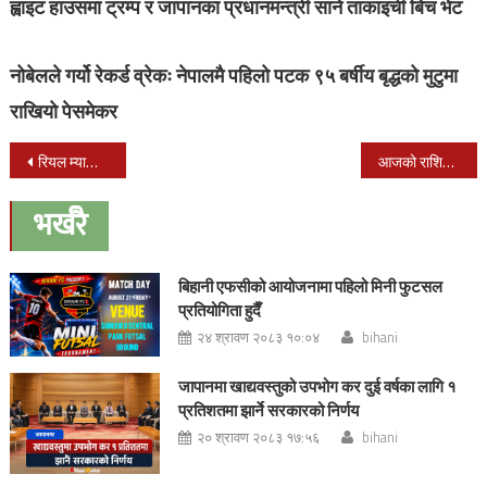
ह्वाइट हाउसमा ट्रम्प र जापानका प्रधानमन्त्री साने ताकाइची बिच भेट
नोबेलले गर्यो रेकर्ड व्रेकः नेपालमै पहिलो पटक ९५ बर्षीय बृद्धको मुटुमा
राखियो पेसमेकर
Post
रियल म्याड्रिडका फरवार्ड करिम बेन्जिमालाई बालोन डि ओरको अवार्ड
आजको राशिफल ।। कार्तिक २ गते बुधवार
navigation
भर्खरै
बिहानी एफसीको आयोजनामा पहिलो मिनी फुटसल
प्रतियोगिता हुदैँ
२४ श्रावण २०८३ १०:०४
bihani
जापानमा खाद्यवस्तुको उपभोग कर दुई वर्षका लागि १
प्रतिशतमा झार्ने सरकारको निर्णय
२० श्रावण २०८३ १७:५६
bihani