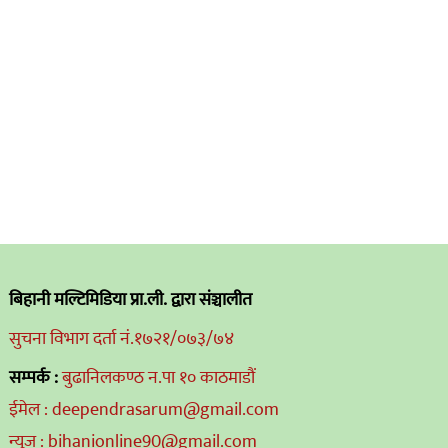
बिहानी मल्टिमिडिया प्रा.ली. द्वारा संञ्चालीत
सुचना विभाग दर्ता नं.१७२१/०७३/७४
सम्पर्क :
बुढानिलकण्ठ न.पा १० काठमाडौं
ईमेल : deependrasarum@gmail.com
न्यूज : bihanionline90@gmail.com