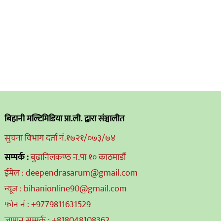
बिहानी मल्टिमिडिया प्रा.ली. द्वारा संञ्चालीत
सुचना विभाग दर्ता नं.१७२१/०७३/७४
सम्पर्क :
बुढानिलकण्ठ न.पा १० काठमाडौं
ईमेल : deependrasarum@gmail.com
न्यूज : bihanionline90@gmail.com
फोन नं : +9779811631529
जापान सम्पर्क : +818048108362