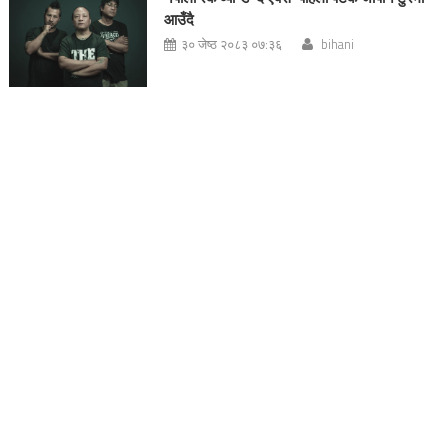
आउँदै
३० जेष्ठ २०८३ ०७:३६
bihani