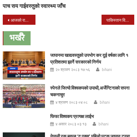
पाच सय गाईवस्तुको स्वास्थ्य जाँच
Post
आजको राशिफल ।। कार्तिक २३ गते बुधवार
पाकिस्तान विश्वकपको फाइनलमा
navigation
भर्खरै
जापानमा खाद्यवस्तुको उपभोग कर दुई वर्षका लागि १
प्रतिशतमा झार्ने सरकारको निर्णय
२० श्रावण २०८३ १७:५६
bihani
स्पेनले जित्यो विश्वकपको उपाधी,अर्जेन्टिनाको सपना
चकनाचुर
४ श्रावण २०८३ ०४:०८
bihani
फिफा विश्वकप प्रत्यक्ष लाईभ
४ असार २०८३ ०३:१३
bihani
नेपाली रक ब्यान्ड ‘द एक्स’ पहिलो पटक जापान टुरमा