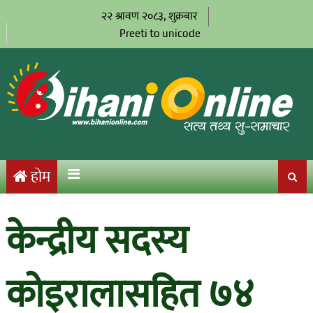
२२ श्रावण २०८३, शुक्रबार
Preeti to unicode
होम
केन्द्रीय सदस्य
कोइरालासहित ७४