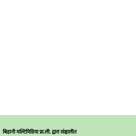
बिहानी मल्टिमिडिया प्रा.ली. द्वारा संञ्चालीत