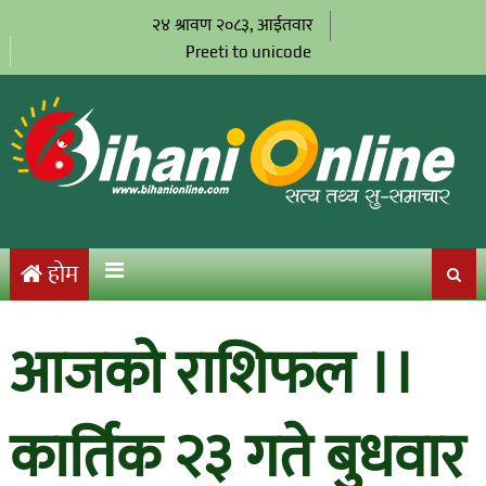
२४ श्रावण २०८३, आईतवार
Preeti to unicode
होम
आजको राशिफल ।।
कार्तिक २३ गते बुधवार