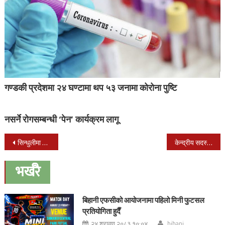
गण्डकी प्रदेशमा २४ घण्टामा थप ५३ जनामा कोरोना पुष्टि
नसर्ने रोगसम्बन्धी ‘पेन’ कार्यक्रम लागू
Post
सिन्धुलीमा शिक्षकको कुटपिटपछि छात्राद्वारा आत्महत्या
केन्द्रीय सदस्य कोइरालासहित ७४ जना कांग्रेस पार्टीबाट निष्काशित
navigation
भर्खरै
बिहानी एफसीको आयोजनामा पहिलो मिनी फुटसल
प्रतियोगिता हुदैँ
२४ श्रावण २०८३ १०:०४
bihani