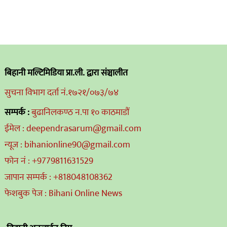
बिहानी मल्टिमिडिया प्रा.ली. द्वारा संञ्चालीत
सुचना विभाग दर्ता नं.१७२१/०७३/७४
सम्पर्क :
बुढानिलकण्ठ न.पा १० काठमाडौं
ईमेल : deependrasarum@gmail.com
न्यूज : bihanionline90@gmail.com
फोन नं : +9779811631529
जापान सम्पर्क : +818048108362
फेशबुक पेज : Bihani Online News