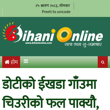
२५ श्रावण २०८३, सोमबार
Preeti to unicode
होम
डोटीको ईखडा गाँउमा
चिउरीको फल पाक्यौ,