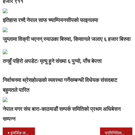
हजार ९११
इतिहास रच्दै नेपाल साफ च्याम्पियनसीपको फाइनलमा
जुम्लामा विक्री भएनन् स्याउका बिरुवा, किसानले जलाए ६ हजार बिरुवा
तनहुँ पहिराे अपडेटः मृत्यु हुने संख्या ६ पुग्याे, पाँच बेपत्ता
निर्वाचनमा थ्रेसहोल्डको व्यवस्था गर्नेसम्बन्धी विधेयक संसदबाट
बहुमतले पारित
नेपाल मगर संघ बारा-काठमाडौं सम्पर्क समितिको प्रथम अधिबेसन
सम्पन्न
Post
इमर्जिङ कपका लागि नेपालको टोली घोषणा
प्रतिनिधिसभा बैठक बस्दै नबसी भोलिका लागि सारियो