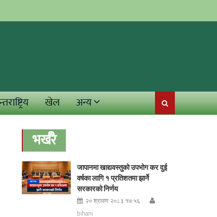
्तराष्ट्रिय
खेल
अन्य
भर्खरै
जापानमा खाद्यवस्तुको उपभोग कर दुई
वर्षका लागि १ प्रतिशतमा झार्ने
सरकारको निर्णय
२० श्रावण २०८३ १७:५६
bihani