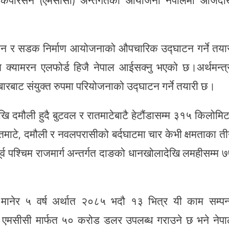
लाइन र सडक निर्माण आयोजनाको औपचारिक उद्घाटन गर्ने तया
ष क्यामरन एलफोर्ड हिजै नेपाल आईसक्नु भएको छ।अर्थमन्त्
ारबाट संयुक्त रुपमा परियोजनाको उद्घाटन गर्ने तयारी छ।
खि दमौली हुदै बुटवल र रातमाटेबाटै हेटौंडासम्म ३१५ किलोमि
रातमाटे, दमौली र नवलपरासीको बर्दघाटमा चार केभी क्षमताका त
पूर्व पश्चिम राजमार्ग अन्तर्गत दाङको धानखोलादेखि लमहीसम्म 
मानेर ५ वर्ष अर्थात २०८५ भदौ १३ भित्र यी काम सम्पन
े एमसीसी मार्फत ५० करोड डलर उपलब्ध गराउने छ भने नेप