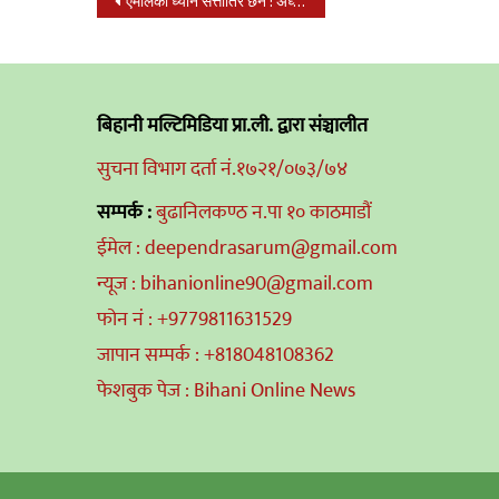
Post
एमालेको ध्यान सत्तातिर छैन : अध्यक्ष ओली
navigation
बिहानी मल्टिमिडिया प्रा.ली. द्वारा संञ्चालीत
सुचना विभाग दर्ता नं.१७२१/०७३/७४
सम्पर्क :
बुढानिलकण्ठ न.पा १० काठमाडौं
ईमेल : deependrasarum@gmail.com
न्यूज : bihanionline90@gmail.com
फोन नं : +9779811631529
जापान सम्पर्क : +818048108362
फेशबुक पेज : Bihani Online News