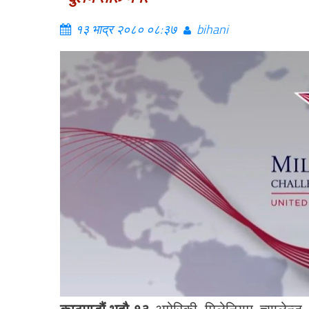
१३ भाद्र २०८० ०८:३७
bihani
काठमाडौं,भदौ,१३-
अमेरिकी मिलेनियम च्यालेन्