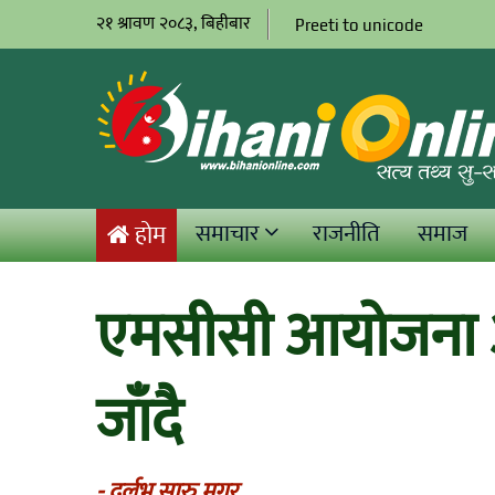
२१ श्रावण २०८३, बिहीबार
Preeti to unicode
समाचार
राजनीति
समाज
होम
एमसीसी आयोजना आ
जाँदै
- दुर्लभ सारु मगर