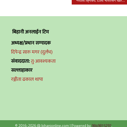
नेपाली क्रिकेट टोली भारतसँग खेल्न श्रीलंकातिर लाग्यो
बिहानी अनलाईन टिम
अध्यक्ष/प्रधान सम्पादक
दिपेन्द्र सारु मगर (दुर्लभ)
संवाददाता:
तु-आवश्यकता
सल्लाहाकार
रञ्जीता ढकाल थापा
© 2016-2026 @ bihanionline.com
|
Powered by
9849815297
.