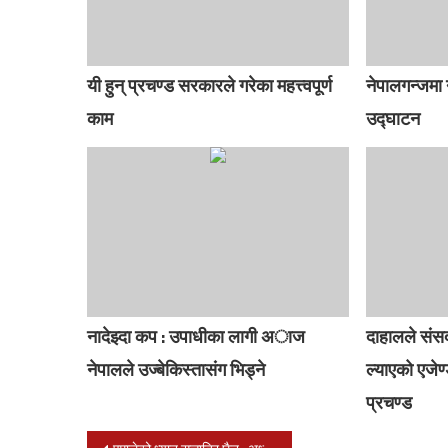
यी हुन् प्रचण्ड सरकारले गरेका महत्त्वपूर्ण
नेपालगन्जमा नय
काम
उद्घाटन
नादेझ्दा कप : उपाधीका लागी अाज
दाहालले संस
नेपालले उज्बेकिस्तासंग भिड्ने
ल्याएको एजेण्
प्रचण्ड