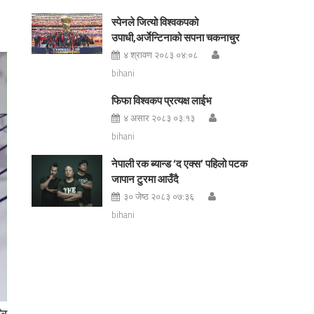
स्पेनले जित्यो विश्वकपको
उपाधी,अर्जेन्टिनाको सपना चकनाचुर
४ श्रावण २०८३ ०४:०८
bihani
फिफा विश्वकप प्रत्यक्ष लाईभ
४ असार २०८३ ०३:१३
bihani
नेपाली रक ब्यान्ड ‘द एक्स’ पहिलो पटक
जापान टुरमा आउँदै
३० जेष्ठ २०८३ ०७:३६
bihani
खि