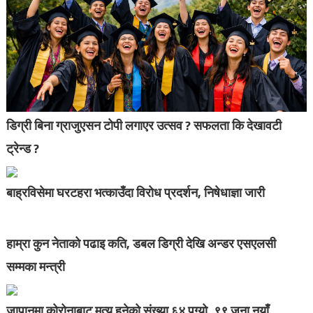
डिग्री बिना ग्राजुएसन टोपी लगाएर उत्सव ? सफलता कि देखावटी
ट्रेन्ड ?
बाह्रविसेमा घरटहरा भत्काउँदा विरोध प्रदर्शन, निषेधाज्ञा जारी
हाम्रा कुन नेताको पढाइ कति, डबल डिग्री देखि अन्डर एसएलसी
सम्मका मन्त्री
जापानमा कोरोनाबाट मृत्यु हुनेको संख्या ६४ पुग्यो, ९९ जना नयाँ