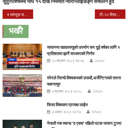
सुदुरपश्चिममा माघ १५ देखि नियमीत प्याराग्लाईडिङ्ग संचालन हुदै
Post
लमजुङ समाज भेट्रान्स कप फुटसल प्रतियोगिता हुदैँ
टी-२० विश्वकप : इङ्ल्यान्डसँग नेपाल पराजित
navigation
भर्खरै
जापानमा खाद्यवस्तुको उपभोग कर दुई वर्षका लागि १
प्रतिशतमा झार्ने सरकारको निर्णय
२० श्रावण २०८३ १७:५६
bihani
स्पेनले जित्यो विश्वकपको उपाधी,अर्जेन्टिनाको सपना
चकनाचुर
४ श्रावण २०८३ ०४:०८
bihani
फिफा विश्वकप प्रत्यक्ष लाईभ
४ असार २०८३ ०३:१३
bihani
नेपाली रक ब्यान्ड ‘द एक्स’ पहिलो पटक जापान टुरमा