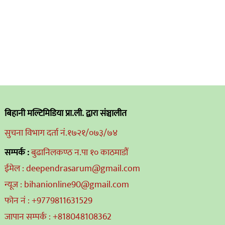
बिहानी मल्टिमिडिया प्रा.ली. द्वारा संञ्चालीत
सुचना विभाग दर्ता नं.१७२१/०७३/७४
सम्पर्क :
बुढानिलकण्ठ न.पा १० काठमाडौं
ईमेल : deependrasarum@gmail.com
न्यूज : bihanionline90@gmail.com
फोन नं : +9779811631529
जापान सम्पर्क : +818048108362