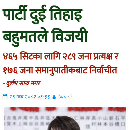
पार्टी दुई तिहाइ
बहुमतले विजयी
४६५ सिटका लागि २८९ जना प्रत्यक्ष र
१७६ जना समानुपातीकबाट निर्वाचीत
- दुर्लभ सारु मगर
२६ माघ २०८२ ०६:३३
bihani