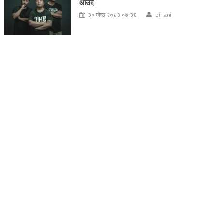
आउँदै
३० जेष्ठ २०८३ ०७:३६
bihani