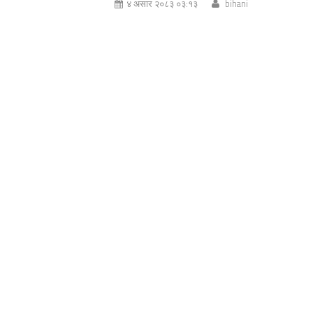
४ असार २०८३ ०३:१३
bihani