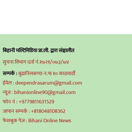
बिहानी मल्टिमिडिया प्रा.ली. द्वारा संञ्चालीत
सुचना विभाग दर्ता नं.१७२१/०७३/७४
सम्पर्क :
बुढानिलकण्ठ न.पा १० काठमाडौं
ईमेल : deependrasarum@gmail.com
न्यूज : bihanionline90@gmail.com
फोन नं : +9779811631529
जापान सम्पर्क : +818048108362
फेशबुक पेज : Bihani Online News