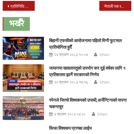
Post
प्रतिनिधि सभाको बैठक आज पनि बस्दै
नेपाली रक ब्यान्ड ‘द एक्स’ पहिलो पटक जापान टुरमा आउँदै
navigation
भर्खरै
बिहानी एफसीको आयोजनामा पहिलो मिनी फुटसल
प्रतियोगिता हुदैँ
२४ श्रावण २०८३ १०:०४
bihani
जापानमा खाद्यवस्तुको उपभोग कर दुई वर्षका लागि १
प्रतिशतमा झार्ने सरकारको निर्णय
२० श्रावण २०८३ १७:५६
bihani
स्पेनले जित्यो विश्वकपको उपाधी,अर्जेन्टिनाको सपना
चकनाचुर
४ श्रावण २०८३ ०४:०८
bihani
फिफा विश्वकप प्रत्यक्ष लाईभ