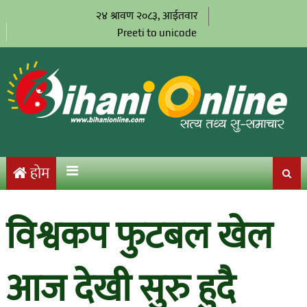
२४ श्रावण २०८३, आईतवार
Preeti to unicode
होम
विश्वकप फुटबल खेल
आज देखी सुरु हुदै