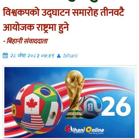
विश्वकपको उद्घाटन समारोह तीनवटै
आयोजक राष्ट्रमा हुने
- बिहानी संवाददाता
२८ जेष्ठ २०८३ ०७:४९
bihani