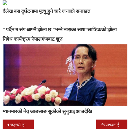
दैलेख बस दुर्घटनामा मृत्यु हुने चारै जनाको सनाखत
” पर्दैन म संग आफ्नै झोला छ “भन्ने नाराका साथ प्लाष्टिकको झोला
निषेध कार्यक्रम नेपालगंजबाट शुरु
म्यानमारकी नेतृ आङसाङ सुकीको सुनुवाइ आजदेखि
Post
जङ्गली हात्तीबाट दिगो व्यवस्थापनको माग गर्दै स्थानीयबासी आन्दोलित
नेपालगंजलाई बालमैत्री बनाउन जोड