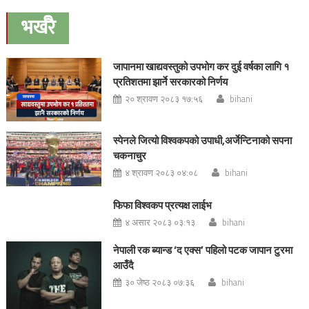
navigation
भर्खरै
जापानमा खाद्यवस्तुको उपभोग कर दुई वर्षका लागि १
प्रतिशतमा झार्ने सरकारको निर्णय
२० श्रावण २०८३ १७:५६
bihani
स्पेनले जित्यो विश्वकपको उपाधी,अर्जेन्टिनाको सपना
चकनाचुर
४ श्रावण २०८३ ०४:०८
bihani
फिफा विश्वकप प्रत्यक्ष लाईभ
४ असार २०८३ ०३:१३
bihani
नेपाली रक ब्यान्ड ‘द एक्स’ पहिलो पटक जापान टुरमा
आउँदै
३० जेष्ठ २०८३ ०७:३६
bihani