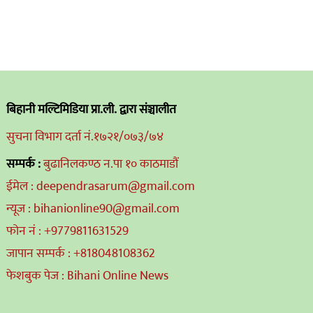
बिहानी मल्टिमिडिया प्रा.ली. द्वारा संञ्चालीत
सुचना विभाग दर्ता नं.१७२१/०७३/७४
सम्पर्क :
बुढानिलकण्ठ न.पा १० काठमाडौं
ईमेल : deependrasarum@gmail.com
न्यूज : bihanionline90@gmail.com
फोन नं : +9779811631529
जापान सम्पर्क : +818048108362
फेशबुक पेज : Bihani Online News