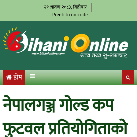
२१ श्रावण २०८३, बिहीबार
Preeti to unicode
होम
नेपालगञ्ज गोल्ड कप
फुटवल प्रतियोगिताको