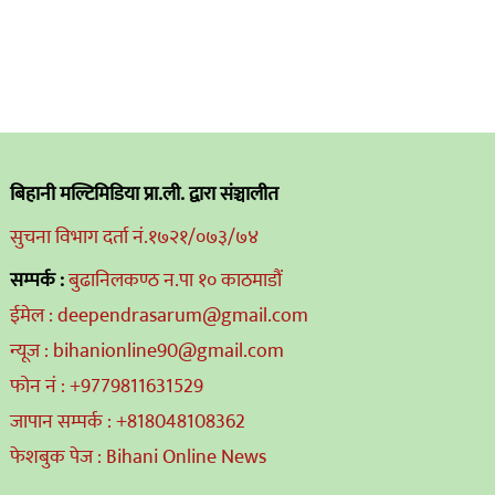
बिहानी मल्टिमिडिया प्रा.ली. द्वारा संञ्चालीत
सुचना विभाग दर्ता नं.१७२१/०७३/७४
सम्पर्क :
बुढानिलकण्ठ न.पा १० काठमाडौं
ईमेल : deependrasarum@gmail.com
न्यूज : bihanionline90@gmail.com
फोन नं : +9779811631529
जापान सम्पर्क : +818048108362
फेशबुक पेज : Bihani Online News