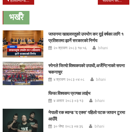
Post
होलील्याण्डमा साँस्कृतिक एवं शुभकामना कार्याक्रम सम्पन्न
संविधान कार्यान्वयनका लागि सबै दल मिल्नुहोस: मन्त्री परिषद्का पूर्व अध्यक्ष रेग्मी
navigation
भर्खरै
जापानमा खाद्यवस्तुको उपभोग कर दुई वर्षका लागि १
प्रतिशतमा झार्ने सरकारको निर्णय
२० श्रावण २०८३ १७:५६
bihani
स्पेनले जित्यो विश्वकपको उपाधी,अर्जेन्टिनाको सपना
चकनाचुर
४ श्रावण २०८३ ०४:०८
bihani
फिफा विश्वकप प्रत्यक्ष लाईभ
४ असार २०८३ ०३:१३
bihani
नेपाली रक ब्यान्ड ‘द एक्स’ पहिलो पटक जापान टुरमा
आउँदै
३० जेष्ठ २०८३ ०७:३६
bihani