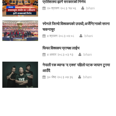
प्रतिशतमा झार्ने सरकारको निर्णय
२० श्रावण २०८३ १७:५६
bihani
स्पेनले जित्यो विश्वकपको उपाधी,अर्जेन्टिनाको सपना
चकनाचुर
४ श्रावण २०८३ ०४:०८
bihani
फिफा विश्वकप प्रत्यक्ष लाईभ
४ असार २०८३ ०३:१३
bihani
नेपाली रक ब्यान्ड ‘द एक्स’ पहिलो पटक जापान टुरमा
आउँदै
३० जेष्ठ २०८३ ०७:३६
bihani