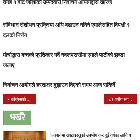
तनहँ १ बाट जोशीको उम्मेदवारी निर्वाचन आयोगद्वारा खारेज
संविधान संशोधन प्रक्रिया अघि बढाउन नदिने एमालेसहित विपक्षी ९
दलको निर्णय
मोर्चाद्धारा बन्दको प्रतिकार गर्दै नवलपरासीमा एमाले पार्टीको झण्डा
जलाए
निर्वाचन आयोगले हस्ताक्षर बुझाउन दिएको समय आज सकिदैँ
Post
काँग्रेसको वडा कार्यालय स्थापना, एमाले परित्याग गरी काँग्रेसमा प्रवेश
८६ वर्षीय सगरमाथा आरोही शेरचनको निधन
navigation
भर्खरै
जापानमा खाद्यवस्तुको उपभोग कर दुई वर्षका लागि १