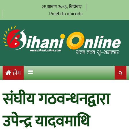
२१ श्रावण २०८३, बिहीबार
Preeti to unicode
होम
संघीय गठवन्धनद्वारा
उपेन्द्र यादवमाथि