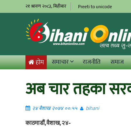
२१ श्रावण २०८३, बिहीबार
Preeti to unicode
समाचार
राजनीति
समाज
होम
अब चार तहका सरक
२४ बैशाख २०७४ ००:५५
bihani
काठमाडौं,वैशाख,२४-