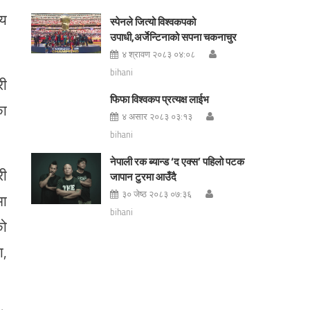
ीय
स्पेनले जित्यो विश्वकपको
उपाधी,अर्जेन्टिनाको सपना चकनाचुर
४ श्रावण २०८३ ०४:०८
bihani
री
फिफा विश्वकप प्रत्यक्ष लाईभ
का
४ असार २०८३ ०३:१३
bihani
नेपाली रक ब्यान्ड ‘द एक्स’ पहिलो पटक
री
जापान टुरमा आउँदै
३० जेष्ठ २०८३ ०७:३६
मा
bihani
को
ा,