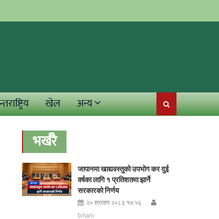
्तराष्ट्रिय
खेल
अन्य
भर्खरै
जापानमा खाद्यवस्तुको उपभोग कर दुई
वर्षका लागि १ प्रतिशतमा झार्ने
सरकारको निर्णय
२० श्रावण २०८३ १७:५६
bihani