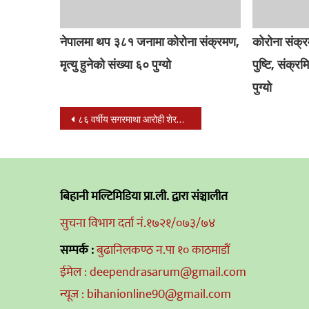
नेपालमा थप ३८१ जनामा कोरोना संक्रमण,
कोरोना संक्
मृत्यु हुनेको संख्या ६० पुग्यो
पुष्टि, संक्
पुग्यो
Post
८६ वर्षीय सगरमाथा आरोही शेरचनको निधन
navigation
बिहानी मल्टिमिडिया प्रा.ली. द्वारा संञ्चालीत
सुचना विभाग दर्ता नं.१७२१/०७३/७४
सम्पर्क :
बुढानिलकण्ठ न.पा १० काठमाडौं
ईमेल : deependrasarum@gmail.com
न्यूज : bihanionline90@gmail.com