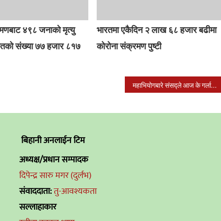
रमणबाट ४९८ जनाको मृत्यु
भारतमा एकैदिन २ लाख ६८ हजार बढीमा
रमितको संख्या ७७ हजार ८१७
कोरोना संक्रमण पुष्टी
महाभियोगबारे संसद्ले आज के गर्ला ? सरकारको रणनीति यस्तो छ ।
बिहानी अनलाईन टिम
अध्यक्ष/प्रधान सम्पादक
दिपेन्द्र सारु मगर (दुर्लभ)
संवाददाता:
तु-आवश्यकता
सल्लाहाकार