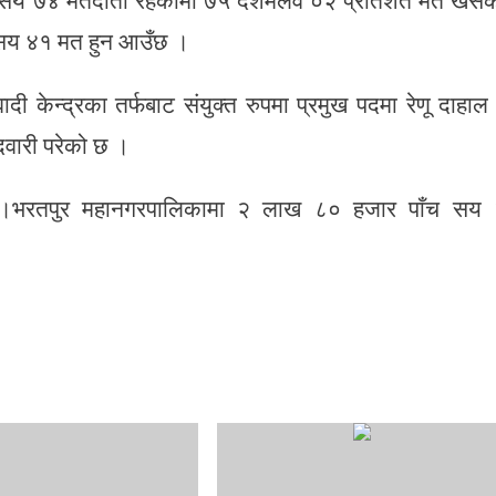
 सय ७४ मतदाता रहेकामा ७५ दशमलव ०२ प्रतिशत मत खसे
सय ४१ मत हुन आउँछ ।
ी केन्द्रका तर्फबाट संयुक्त रुपमा प्रमुख पदमा रेणू दाहाल
ेदवारी परेको छ ।
 ।भरतपुर महानगरपालिकामा २ लाख ८० हजार पाँच सय