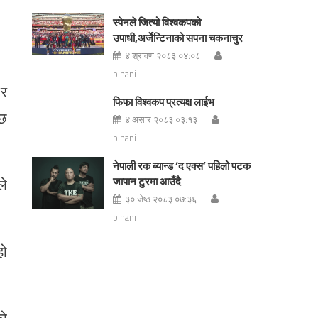
स्पेनले जित्यो विश्वकपको
उपाधी,अर्जेन्टिनाको सपना चकनाचुर
४ श्रावण २०८३ ०४:०८
bihani
 र
फिफा विश्वकप प्रत्यक्ष लाईभ
 छ
४ असार २०८३ ०३:१३
bihani
नेपाली रक ब्यान्ड ‘द एक्स’ पहिलो पटक
ले
जापान टुरमा आउँदै
३० जेष्ठ २०८३ ०७:३६
bihani
हो