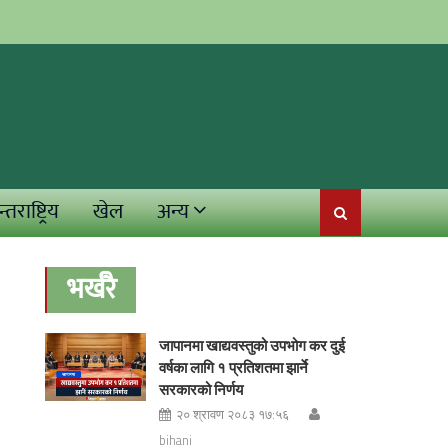
्तराष्ट्रिय
खेल
अन्य
भर्खरै
जापानमा खाद्यवस्तुको उपभोग कर दुई
वर्षका लागि १ प्रतिशतमा झार्ने
सरकारको निर्णय
२० श्रावण २०८३ १७:५६
bihani