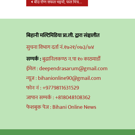
Post
बीउ रोप्न सफल भइयो, फल भित्र्याउने मौसम पछि आउँछ : डा. भट्टराई
navigation
बिहानी मल्टिमिडिया प्रा.ली. द्वारा संञ्चालीत
सुचना विभाग दर्ता नं.१७२१/०७३/७४
सम्पर्क :
बुढानिलकण्ठ न.पा १० काठमाडौं
ईमेल : deependrasarum@gmail.com
न्यूज : bihanionline90@gmail.com
फोन नं : +9779811631529
जापान सम्पर्क : +818048108362
फेशबुक पेज : Bihani Online News