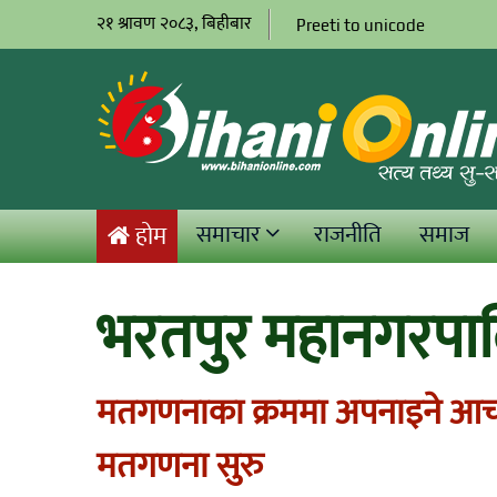
२१ श्रावण २०८३, बिहीबार
Preeti to unicode
समाचार
राजनीति
समाज
होम
भरतपुर महानगरपा
मतगणनाका क्रममा अपनाइने आचा
मतगणना सुरु