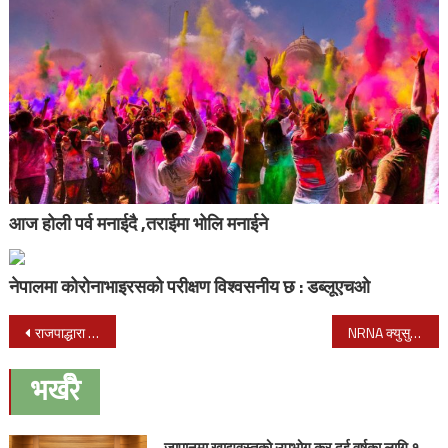
आज होली पर्व मनाईदै ,तराईमा भोलि मनाईने
नेपालमा कोरोनाभाइरसको परीक्षण विश्वसनीय छ : डब्लूएचओ
Post
राजपाद्धारा आम हड्ताल सहित आन्दोलन घोषणा
NRNA क्युसु जापानको अध्यक्षमा लामाको उम्मेदवार घोषणा
navigation
भर्खरै
जापानमा खाद्यवस्तुको उपभोग कर दुई वर्षका लागि १