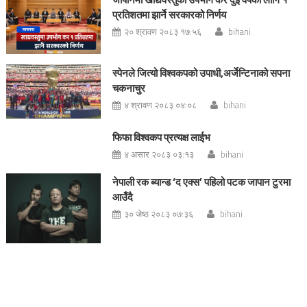
प्रतिशतमा झार्ने सरकारको निर्णय
२० श्रावण २०८३ १७:५६
bihani
स्पेनले जित्यो विश्वकपको उपाधी,अर्जेन्टिनाको सपना
चकनाचुर
४ श्रावण २०८३ ०४:०८
bihani
फिफा विश्वकप प्रत्यक्ष लाईभ
४ असार २०८३ ०३:१३
bihani
नेपाली रक ब्यान्ड ‘द एक्स’ पहिलो पटक जापान टुरमा
आउँदै
३० जेष्ठ २०८३ ०७:३६
bihani