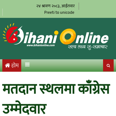
२४ श्रावण २०८३, आईतवार
Preeti to unicode
होम
मतदान स्थलमा काँग्रेस
उम्मेदवार