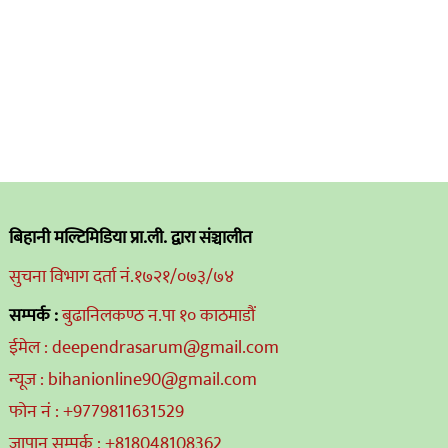
बिहानी मल्टिमिडिया प्रा.ली. द्वारा संञ्चालीत
सुचना विभाग दर्ता नं.१७२१/०७३/७४
सम्पर्क :
बुढानिलकण्ठ न.पा १० काठमाडौं
ईमेल : deependrasarum@gmail.com
न्यूज : bihanionline90@gmail.com
फोन नं : +9779811631529
जापान सम्पर्क : +818048108362