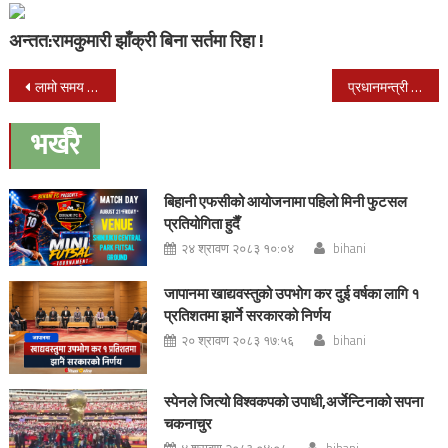
अन्तत:रामकुमारी झाँक्री बिना सर्तमा रिहा !
Post
लामो समय पछि मतदान गर्न पाउदा बर्दियाका मतदाताहरु निकै खुशि
प्रधानमन्त्री देउवाको सुरक्षाका लागि गएको जिप दुर्घटना, ९ प्रहरी घाइते
navigation
भर्खरै
बिहानी एफसीको आयोजनामा पहिलो मिनी फुटसल
प्रतियोगिता हुदैँ
२४ श्रावण २०८३ १०:०४
bihani
जापानमा खाद्यवस्तुको उपभोग कर दुई वर्षका लागि १
प्रतिशतमा झार्ने सरकारको निर्णय
२० श्रावण २०८३ १७:५६
bihani
स्पेनले जित्यो विश्वकपको उपाधी,अर्जेन्टिनाको सपना
चकनाचुर
४ श्रावण २०८३ ०४:०८
bihani