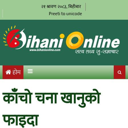
२१ श्रावण २०८३, बिहीबार
Preeti to unicode
होम
काँचो चना खानुको
फाइदा