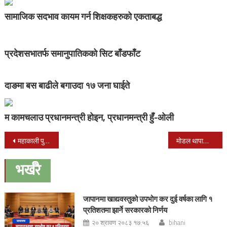
सामाजिक सदभाव कायम गर्न शिक्षकहरुको एकताबद्ध
प्रदेशसभातर्फ समानुपातिकको सिट बाँडफाँट
दाङमा बस बाढीले बगाउदा १७ जना घाईते
म कामचलाउ प्रधानमन्त्री होइन, प्रधानमन्त्री हुँ-ओली
Post
महाकाली पुलमा सवारी आवागमनमा रोक
मोडल थापाको अभिनयमा “संरगम” सार्बजनिक
navigation
भर्खरै
जापानमा खाद्यवस्तुको उपभोग कर दुई वर्षका लागि १
प्रतिशतमा झार्ने सरकारको निर्णय
२० श्रावण २०८३ १७:५६
bihani