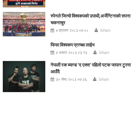
स्पेनले जित्यो विश्वकपको उपाधी,अर्जेन्टिनाको सपना
चकनाचुर
४ श्रावण २०८३ ०४:०८
bihani
फिफा विश्वकप प्रत्यक्ष लाईभ
४ असार २०८३ ०३:१३
bihani
नेपाली रक ब्यान्ड ‘द एक्स’ पहिलो पटक जापान टुरमा
आउँदै
३० जेष्ठ २०८३ ०७:३६
bihani