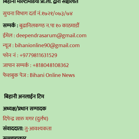
बिहानी मल्टिमिडिया प्रा.ली. द्वारा संञ्चालीत
सुचना विभाग दर्ता नं.१७२१/०७३/७४
सम्पर्क :
बुढानिलकण्ठ न.पा १० काठमाडौं
ईमेल : deependrasarum@gmail.com
न्यूज : bihanionline90@gmail.com
फोन नं : +9779811631529
जापान सम्पर्क : +818048108362
फेशबुक पेज : Bihani Online News
बिहानी अनलाईन टिम
अध्यक्ष/प्रधान सम्पादक
दिपेन्द्र सारु मगर (दुर्लभ)
संवाददाता:
तु-आवश्यकता
सल्लाहाकार