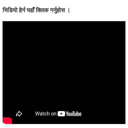
भिडियो हेर्न यहाँ क्लिक गर्नुहोस ।