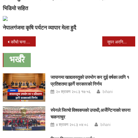
भिडियो सहित
नेपालगंजमा कृषि पर्यटन व्यापार मेला हुदै
Post
काँचो चना खानुको फाइदा
सुपर अरनिकोमा रंगकर्मी अधिकारी खलासी गर्दै
navigation
भर्खरै
जापानमा खाद्यवस्तुको उपभोग कर दुई वर्षका लागि १
प्रतिशतमा झार्ने सरकारको निर्णय
२० श्रावण २०८३ १७:५६
bihani
स्पेनले जित्यो विश्वकपको उपाधी,अर्जेन्टिनाको सपना
चकनाचुर
४ श्रावण २०८३ ०४:०८
bihani