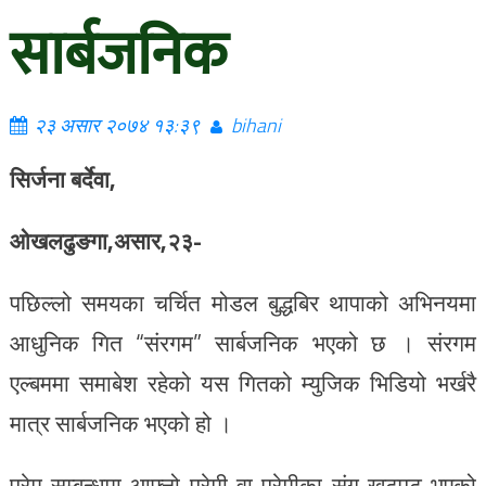
सार्बजनिक
२३ असार २०७४ १३:३९
bihani
सिर्जना बर्देवा,
ओखलढुङगा,असार,२३-
पछिल्लो समयका चर्चित मोडल बुद्धबिर थापाको अभिनयमा
आधुनिक गित “संरगम” सार्बजनिक भएको छ । संरगम
एल्बममा समाबेश रहेको यस गितको म्युजिक भिडियो भर्खरै
मात्र सार्बजनिक भएको हो ।
प्रेम सम्बन्धमा आफ्नो प्रेमी वा प्रेमीका संग खटपट भएको