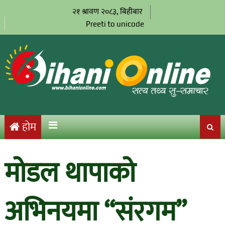
२१ श्रावण २०८३, बिहीबार
Preeti to unicode
होम
मोडल थापाको
अभिनयमा “संरगम”