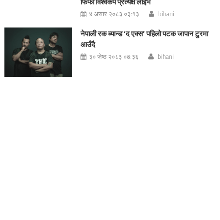
फिफा विश्वकप प्रत्यक्ष लाईभ
४ असार २०८३ ०३:१३
bihani
नेपाली रक ब्यान्ड ‘द एक्स’ पहिलो पटक जापान टुरमा
आउँदै
३० जेष्ठ २०८३ ०७:३६
bihani