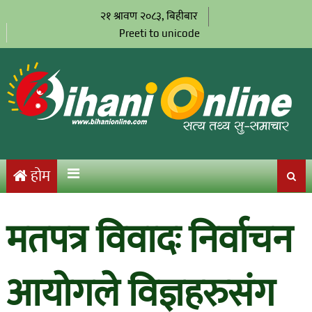
२१ श्रावण २०८३, बिहीबार
Preeti to unicode
होम
मतपत्र विवादः निर्वाचन
आयोगले विज्ञहरुसंग