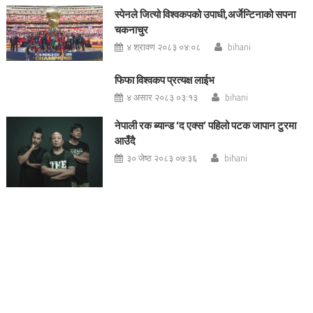
स्पेनले जित्यो विश्वकपको उपाधी,अर्जेन्टिनाको सपना
चकनाचुर
४ श्रावण २०८३ ०४:०८
bihani
फिफा विश्वकप प्रत्यक्ष लाईभ
४ असार २०८३ ०३:१३
bihani
नेपाली रक ब्यान्ड ‘द एक्स’ पहिलो पटक जापान टुरमा
आउँदै
३० जेष्ठ २०८३ ०७:३६
bihani