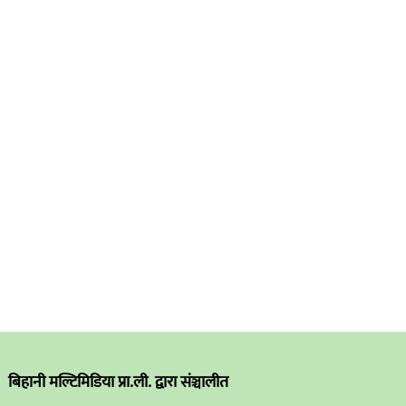
बिहानी मल्टिमिडिया प्रा.ली. द्वारा संञ्चालीत