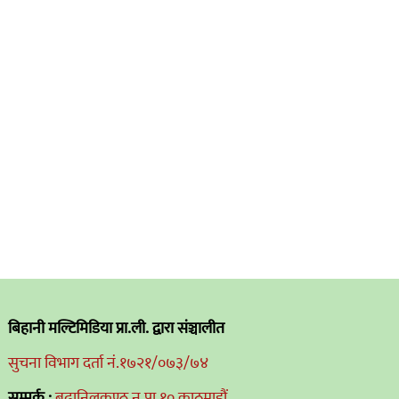
बिहानी मल्टिमिडिया प्रा.ली. द्वारा संञ्चालीत
सुचना विभाग दर्ता नं.१७२१/०७३/७४
सम्पर्क :
बुढानिलकण्ठ न.पा १० काठमाडौं