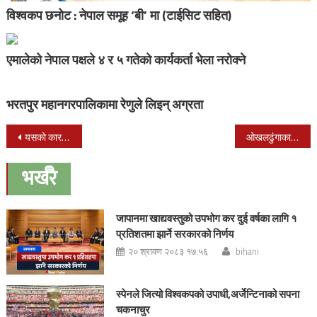
विश्वकप छनोट : नेपाल समूह ‘बी’ मा (टाईसिट सहित)
एमालेको नेपाल पक्षले ४ र ५ गतेको कार्यकर्ता भेला नरोक्ने
भरतपुर महानगरपालिकामा रेणुले लिइन् अग्रता
Post
यसको कारण इश्बर दयाल मिश्र जितको नजिक
ओखलढुंगाका मतदातालाई समानुपातिक मतपत्रमा झुक्किने डर
navigation
भर्खरै
जापानमा खाद्यवस्तुको उपभोग कर दुई वर्षका लागि १
प्रतिशतमा झार्ने सरकारको निर्णय
२० श्रावण २०८३ १७:५६
bihani
स्पेनले जित्यो विश्वकपको उपाधी,अर्जेन्टिनाको सपना
चकनाचुर