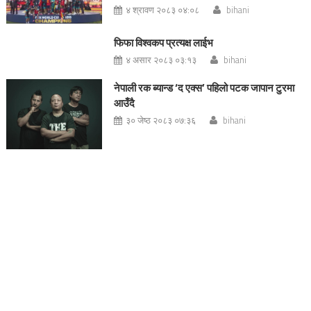
४ श्रावण २०८३ ०४:०८
bihani
फिफा विश्वकप प्रत्यक्ष लाईभ
४ असार २०८३ ०३:१३
bihani
नेपाली रक ब्यान्ड ‘द एक्स’ पहिलो पटक जापान टुरमा
आउँदै
३० जेष्ठ २०८३ ०७:३६
bihani