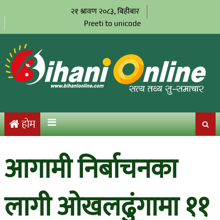
२१ श्रावण २०८३, बिहीबार
Preeti to unicode
होम
आगामी निर्बाचनका
लागी ओखलढुंगामा ११