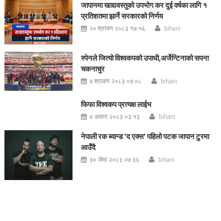
जापानमा खाद्यवस्तुको उपभोग कर दुई वर्षका लागि १
प्रतिशतमा झार्ने सरकारको निर्णय
२० श्रावण २०८३ १७:५६
bihani
स्पेनले जित्यो विश्वकपको उपाधी,अर्जेन्टिनाको सपना
चकनाचुर
४ श्रावण २०८३ ०४:०८
bihani
फिफा विश्वकप प्रत्यक्ष लाईभ
४ असार २०८३ ०३:१३
bihani
नेपाली रक ब्यान्ड ‘द एक्स’ पहिलो पटक जापान टुरमा
आउँदै
३० जेष्ठ २०८३ ०७:३६
bihani