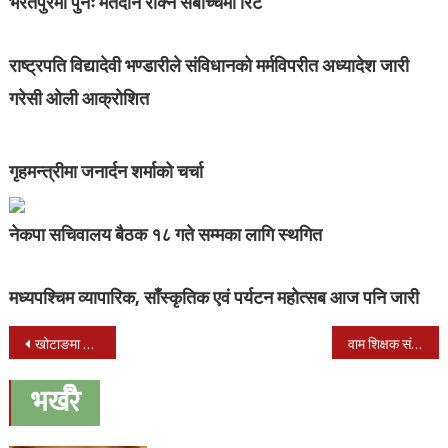
भरतपुरमा पुनः मतदान रोक्न सर्बोच्चमा रिट
राष्ट्रपति विद्यादेवी भण्डारीले संविधानको मर्मविपरीत अध्यादेश जारी
गरेसी ओली आक्रोशित
गृहमन्त्रीमा जनार्दन शर्माको चर्चा
नेकपा सचिवालय बैठक १८ गते सम्मका लागि स्थगित
मध्यपश्चिम व्यापारिक, साँस्कृतिक एवं पर्यटन महोत्सब आज पनि जारी
Post
खोटाङमा मतदान अधिकृत र सहायक मतदान अधिकृतका लागि तालिम सुरु
वाम शिक्षक संगठनको भेला तथा सम्मान कार्यक्रम कैलालीको लम्कीमा सम्पन्न
navigation
भर्खरै