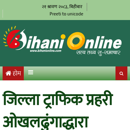
२१ श्रावण २०८३, बिहीबार
Preeti to unicode
होम
जिल्ला ट्राफिक प्रहरी
ओखलढुंगाद्धारा