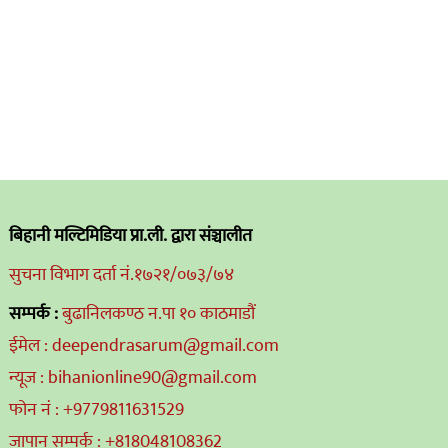
बिहानी मल्टिमिडिया प्रा.ली. द्वारा संञ्चालीत
सुचना विभाग दर्ता नं.१७२१/०७३/७४
सम्पर्क :
बुढानिलकण्ठ न.पा १० काठमाडौं
ईमेल : deependrasarum@gmail.com
न्यूज : bihanionline90@gmail.com
फोन नं : +9779811631529
जापान सम्पर्क : +818048108362