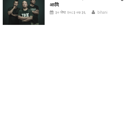
आउँदै
३० जेष्ठ २०८३ ०७:३६
bihani