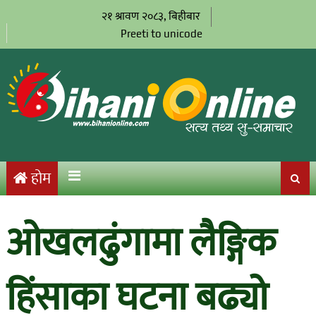
२१ श्रावण २०८३, बिहीबार
Preeti to unicode
होम
ओखलढुंगामा लैङ्गिक
हिंसाका घटना बढ्यो