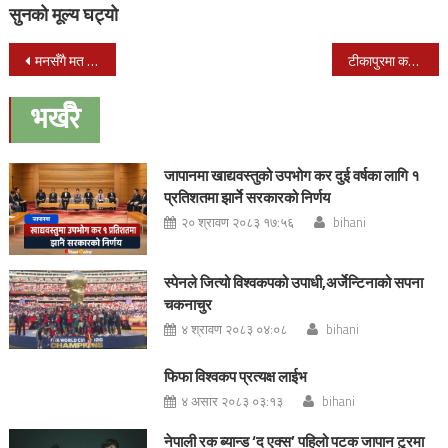
सुनको मूल्य घट्यो
Post
मनसँगै मत फेर्ने तयारीमा मतदाताहरु
टीकापुरमा ककस कार्यक्रम सम्पन्न
navigation
भर्खरै
जापानमा खाद्यवस्तुको उपभोग कर दुई वर्षका लागि १
प्रतिशतमा झार्ने सरकारको निर्णय
२० श्रावण २०८३ १७:५६
bihani
स्पेनले जित्यो विश्वकपको उपाधी,अर्जेन्टिनाको सपना
चकनाचुर
४ श्रावण २०८३ ०४:०८
bihani
फिफा विश्वकप प्रत्यक्ष लाईभ
४ असार २०८३ ०३:१३
bihani
नेपाली रक ब्यान्ड ‘द एक्स’ पहिलो पटक जापान टुरमा