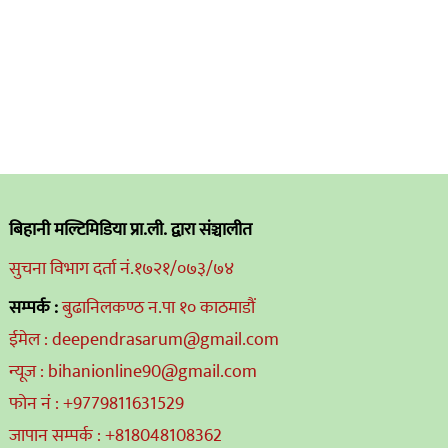
बिहानी मल्टिमिडिया प्रा.ली. द्वारा संञ्चालीत
सुचना विभाग दर्ता नं.१७२१/०७३/७४
सम्पर्क :
बुढानिलकण्ठ न.पा १० काठमाडौं
ईमेल : deependrasarum@gmail.com
न्यूज : bihanionline90@gmail.com
फोन नं : +9779811631529
जापान सम्पर्क : +818048108362