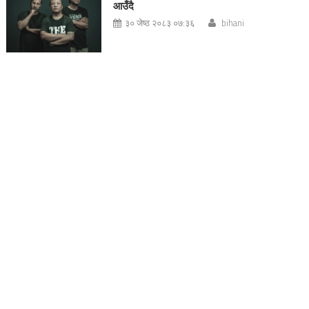
आउँदै
३० जेष्ठ २०८३ ०७:३६
bihani