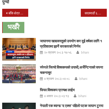
पुग्यो
Post
बाँके क्षेत्र नं. २ (ख) बाट काँग्रेस नेता हमाल विजयी
काठमाडौं ६ मा भीमसेनदास प्रधान विजयी
navigation
भर्खरै
जापानमा खाद्यवस्तुको उपभोग कर दुई वर्षका लागि १
प्रतिशतमा झार्ने सरकारको निर्णय
२० श्रावण २०८३ १७:५६
bihani
स्पेनले जित्यो विश्वकपको उपाधी,अर्जेन्टिनाको सपना
चकनाचुर
४ श्रावण २०८३ ०४:०८
bihani
फिफा विश्वकप प्रत्यक्ष लाईभ
४ असार २०८३ ०३:१३
bihani
नेपाली रक ब्यान्ड ‘द एक्स’ पहिलो पटक जापान टुरमा