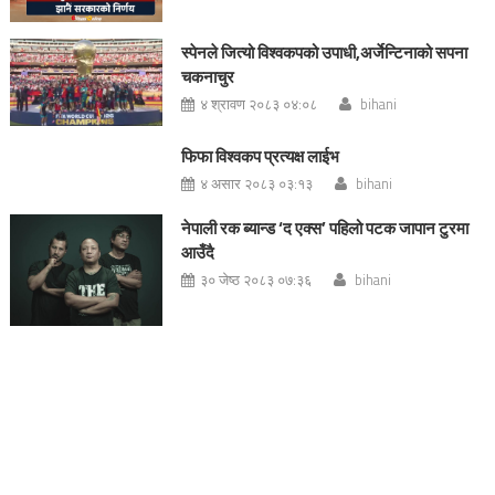
स्पेनले जित्यो विश्वकपको उपाधी,अर्जेन्टिनाको सपना
चकनाचुर
४ श्रावण २०८३ ०४:०८
bihani
फिफा विश्वकप प्रत्यक्ष लाईभ
४ असार २०८३ ०३:१३
bihani
नेपाली रक ब्यान्ड ‘द एक्स’ पहिलो पटक जापान टुरमा
आउँदै
३० जेष्ठ २०८३ ०७:३६
bihani