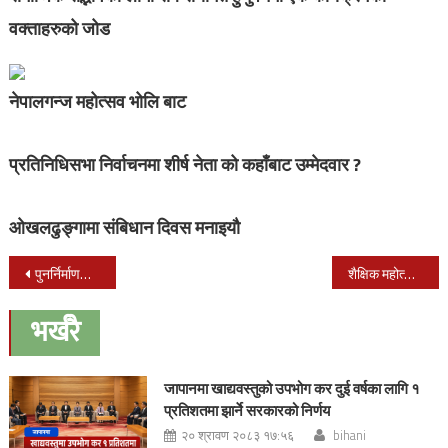
वक्ताहरुको जोड
नेपालगन्ज महोत्सव भोलि बाट
प्रतिनिधिसभा निर्वाचनमा शीर्ष नेता को कहाँबाट उम्मेदवार ?
ओखलढुङ्गामा संबिधान दिवस मनाइयौ
Post
पुनर्निर्माणलाई विश्व बैंकको थप ३० अर्ब
शैक्षिक महोत्सवको अवलोकन गर्ने दर्शकहरुको संख्या बढदै
navigation
भर्खरै
जापानमा खाद्यवस्तुको उपभोग कर दुई वर्षका लागि १
प्रतिशतमा झार्ने सरकारको निर्णय
२० श्रावण २०८३ १७:५६
bihani