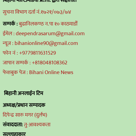
बिहानी मल्टिमिडिया प्रा.ली. द्वारा संञ्चालीत
सुचना विभाग दर्ता नं.१७२१/०७३/७४
सम्पर्क :
बुढानिलकण्ठ न.पा १० काठमाडौं
ईमेल : deependrasarum@gmail.com
न्यूज : bihanionline90@gmail.com
फोन नं : +9779811631529
जापान सम्पर्क : +818048108362
फेशबुक पेज : Bihani Online News
बिहानी अनलाईन टिम
अध्यक्ष/प्रधान सम्पादक
दिपेन्द्र सारु मगर (दुर्लभ)
संवाददाता:
तु-आवश्यकता
सल्लाहाकार