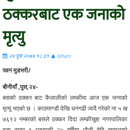
ठक्करबाट एक जनाको
मृत्यु
२४ पुस २०७४ १८:३१
bihani
पवन मुडभरी/
बौनीयाँ ,पुस,२४-
बसको ठक्कर बाट कैलालीको लम्कीमा आज एक जनाको
मृत्यु भएको छ । काठमाण्डौ देखि धनगढी जादै गरेको ना ५ ख
७६९२ नम्बरको बसले ठक्कर दिदा लम्कीचुहा नगरपालिका
वडा नम्बर १ भुरुवाकी २५ बर्षिया धौली देवि खनालको