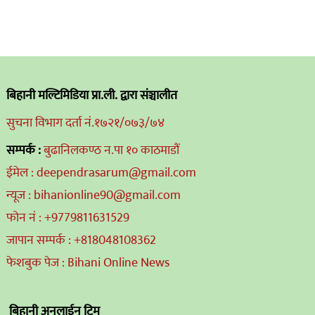
बिहानी मल्टिमिडिया प्रा.ली. द्वारा संञ्चालीत
सुचना विभाग दर्ता नं.१७२१/०७३/७४
सम्पर्क :
बुढानिलकण्ठ न.पा १० काठमाडौं
ईमेल : deependrasarum@gmail.com
न्यूज : bihanionline90@gmail.com
फोन नं : +9779811631529
जापान सम्पर्क : +818048108362
फेशबुक पेज : Bihani Online News
बिहानी अनलाईन टिम