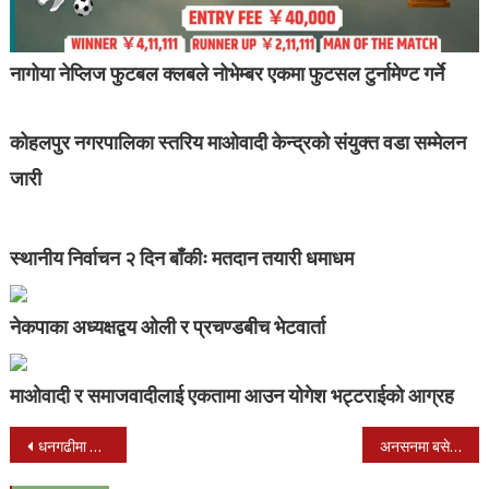
नागोया नेप्लिज फुटबल क्लबले नोभेम्बर एकमा फुटसल टुर्नामेण्ट गर्ने
कोहलपुर नगरपालिका स्तरिय माओवादी केन्द्रको संयुक्त वडा सम्मेलन
जारी
स्थानीय निर्वाचन २ दिन बाँकीः मतदान तयारी धमाधम
नेकपाका अध्यक्षद्वय ओली र प्रचण्डबीच भेटवार्ता
माओवादी र समाजवादीलाई एकतामा आउन योगेश भट्टराईको आग्रह
Post
धनगढीमा जारी खप्तड गोल्डकप फुटबलमा झापा ११ लाई हराउदै थ्री स्टार विजयी
अनसनमा बसेका डा. गोविन्द केसी पक्राउ
navigation