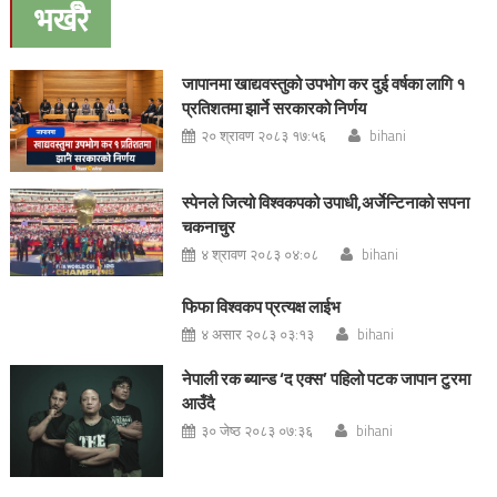
भर्खरै
जापानमा खाद्यवस्तुको उपभोग कर दुई वर्षका लागि १
प्रतिशतमा झार्ने सरकारको निर्णय
२० श्रावण २०८३ १७:५६
bihani
स्पेनले जित्यो विश्वकपको उपाधी,अर्जेन्टिनाको सपना
चकनाचुर
४ श्रावण २०८३ ०४:०८
bihani
फिफा विश्वकप प्रत्यक्ष लाईभ
४ असार २०८३ ०३:१३
bihani
नेपाली रक ब्यान्ड ‘द एक्स’ पहिलो पटक जापान टुरमा
आउँदै
३० जेष्ठ २०८३ ०७:३६
bihani