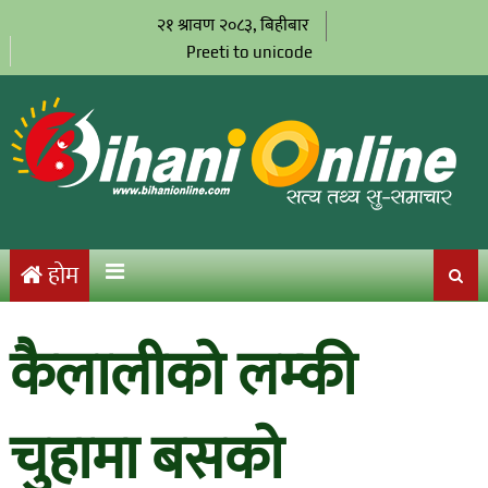
२१ श्रावण २०८३, बिहीबार
Preeti to unicode
होम
कैलालीको लम्की
चुहामा बसको