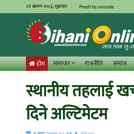
२२ श्रावण २०८३, शुक्रबार
Preeti to unicode
समाचार
राजनीति
समाज
होम
स्थानीय तहलाई खर
दिने अल्टिमेटम
९ माघ २०७४ ०८:११
bihani