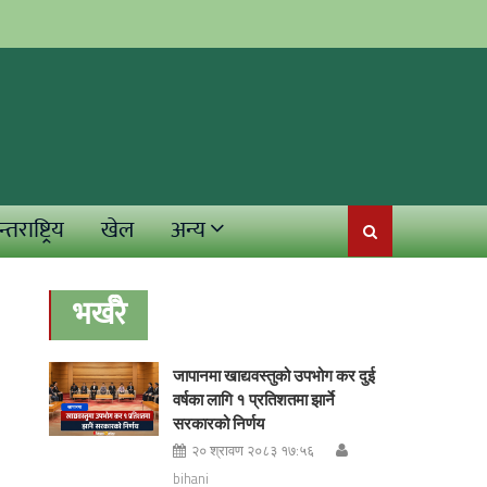
्तराष्ट्रिय
खेल
अन्य
भर्खरै
जापानमा खाद्यवस्तुको उपभोग कर दुई
वर्षका लागि १ प्रतिशतमा झार्ने
सरकारको निर्णय
२० श्रावण २०८३ १७:५६
bihani