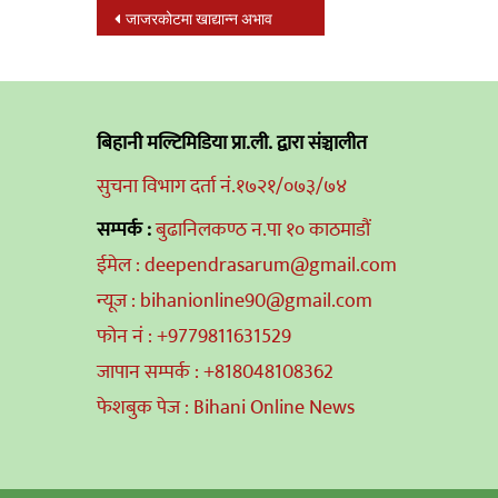
Post
जाजरकोटमा खाद्यान्न अभाव
navigation
बिहानी मल्टिमिडिया प्रा.ली. द्वारा संञ्चालीत
सुचना विभाग दर्ता नं.१७२१/०७३/७४
सम्पर्क :
बुढानिलकण्ठ न.पा १० काठमाडौं
ईमेल : deependrasarum@gmail.com
न्यूज : bihanionline90@gmail.com
फोन नं : +9779811631529
जापान सम्पर्क : +818048108362
फेशबुक पेज : Bihani Online News