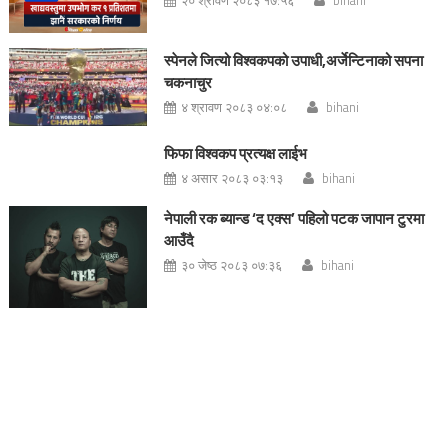
स्पेनले जित्यो विश्वकपको उपाधी,अर्जेन्टिनाको सपना
चकनाचुर
४ श्रावण २०८३ ०४:०८
bihani
फिफा विश्वकप प्रत्यक्ष लाईभ
४ असार २०८३ ०३:१३
bihani
नेपाली रक ब्यान्ड ‘द एक्स’ पहिलो पटक जापान टुरमा
आउँदै
३० जेष्ठ २०८३ ०७:३६
bihani