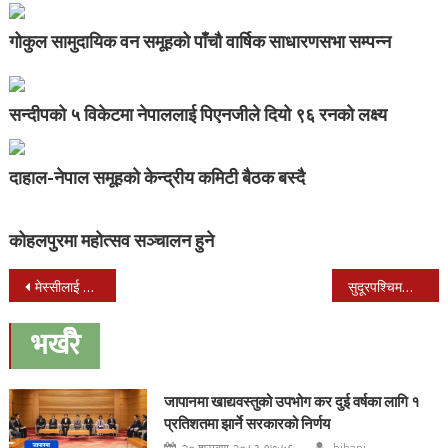
गोकुल सामुदायिक वन समूहको पाँचौ वार्षिक साधारणसभा सम्पन्न
सन्दीपको ५ विकेटमा नेपाललाई पिएनजीले दियो ९६ रनको लक्ष्य
दाहाल-नेपाल समूहको केन्द्रीय कमिटी बैठक बस्दै
कोहलपुरमा महोत्सव सञ्चालन हुने
Post
मेस्सीलाई फिफा प्लेयर अफ द इयर अवार्ड
सुदूरपश्चिमका मुख्यमन्त्री शाहले फागुन २१ गतेभित्र विश्वासको मत लिने
navigation
भर्खरै
जापानमा खाद्यवस्तुको उपभोग कर दुई वर्षका लागि १
प्रतिशतमा झार्ने सरकारको निर्णय
२० श्रावण २०८३ १७:५६
bihani