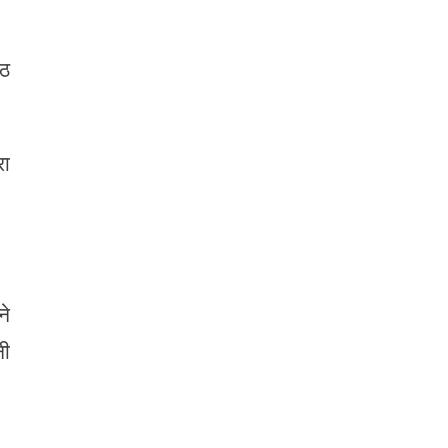
ओठ
रा
ने
नी