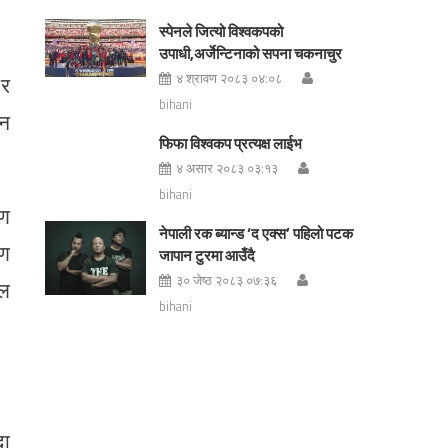
स्पेनले जित्यो विश्वकपको
उपाधी,अर्जेन्टिनाको सपना चकनाचुर
४ श्रावण २०८३ ०४:०८
 र
bihani
्न
फिफा विश्वकप प्रत्यक्ष लाईभ
४ असार २०८३ ०३:१३
bihani
रण
नेपाली रक ब्यान्ड ‘द एक्स’ पहिलो पटक
रण
जापान टुरमा आउँदै
३० जेष्ठ २०८३ ०७:३६
ाल
bihani
दा