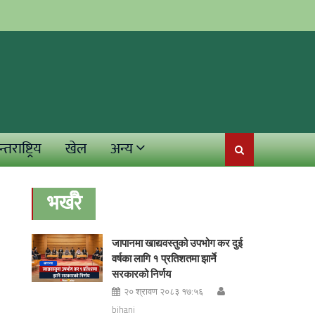
्तराष्ट्रिय
खेल
अन्य
भर्खरै
जापानमा खाद्यवस्तुको उपभोग कर दुई
वर्षका लागि १ प्रतिशतमा झार्ने
सरकारको निर्णय
२० श्रावण २०८३ १७:५६
bihani