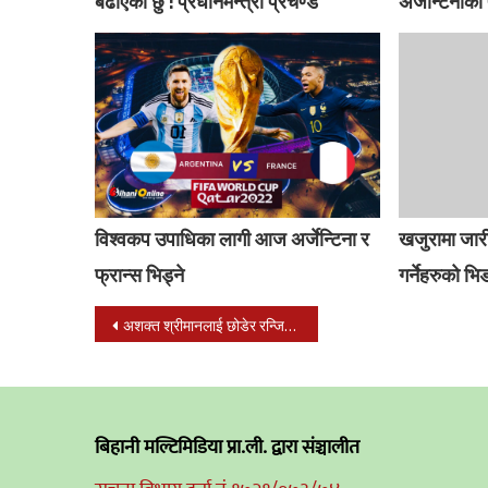
बढाएको छु : प्रधानमन्त्री प्रचण्ड
अर्जेन्टिनाक
विश्वकप उपाधिका लागी आज अर्जेन्टिना र
खजुरामा जारी
फ्रान्स भिड्ने
गर्नेहरुको भि
Post
अशक्त श्रीमानलाई छोडेर रन्जिताले रुदै शहर छोडिन
navigation
बिहानी मल्टिमिडिया प्रा.ली. द्वारा संञ्चालीत