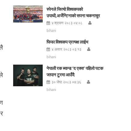
स्पेनले जित्यो विश्वकपको
उपाधी,अर्जेन्टिनाको सपना चकनाचुर
४ श्रावण २०८३ ०४:०८
bihani
फिफा विश्वकप प्रत्यक्ष लाईभ
लै
४ असार २०८३ ०३:१३
bihani
नेपाली रक ब्यान्ड ‘द एक्स’ पहिलो पटक
ले
जापान टुरमा आउँदै
३० जेष्ठ २०८३ ०७:३६
bihani
ाण
 र