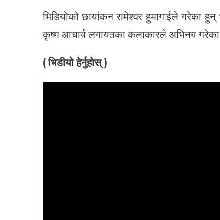
भिडियोको छायांकन रामेश्वर हुमागाईले गरेका हुन् भ
कृष्ण आचार्य लगायतका कलाकारले अभिनय गरेका
( भिडीयो हेर्नुहोस् )