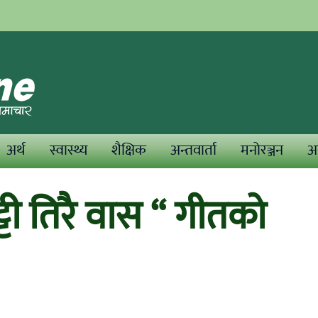
अर्थ
स्वास्थ्य
शैक्षिक
अन्तवार्ता
मनोरञ्जन
अन
टी तिरै वास “ गीतको