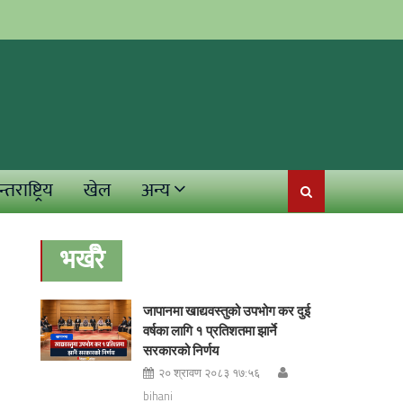
्तराष्ट्रिय
खेल
अन्य
भर्खरै
जापानमा खाद्यवस्तुको उपभोग कर दुई
वर्षका लागि १ प्रतिशतमा झार्ने
सरकारको निर्णय
२० श्रावण २०८३ १७:५६
bihani