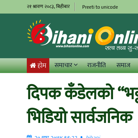
२१ श्रावण २०८३, बिहीबार
Preeti to unicode
समाचार
राजनीति
समाज
होम
दिपक कँडेलको “भट्
भिडियो सार्वजनिक
२० माघ २०७४ १९:२२
bihani