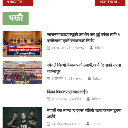
Post
माध्यमिक शिक्षा परीक्षा एसईई आजबाट सुरु
आज विश्व पानी दिवस
navigation
भर्खरै
जापानमा खाद्यवस्तुको उपभोग कर दुई वर्षका लागि १
प्रतिशतमा झार्ने सरकारको निर्णय
२० श्रावण २०८३ १७:५६
bihani
स्पेनले जित्यो विश्वकपको उपाधी,अर्जेन्टिनाको सपना
चकनाचुर
४ श्रावण २०८३ ०४:०८
bihani
फिफा विश्वकप प्रत्यक्ष लाईभ
४ असार २०८३ ०३:१३
bihani
नेपाली रक ब्यान्ड ‘द एक्स’ पहिलो पटक जापान टुरमा
आउँदै
३० जेष्ठ २०८३ ०७:३६
bihani