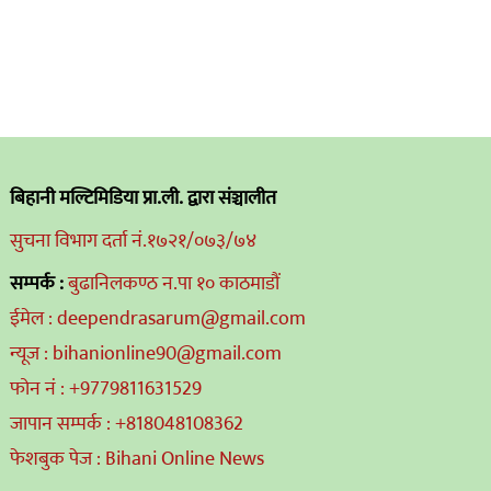
बिहानी मल्टिमिडिया प्रा.ली. द्वारा संञ्चालीत
सुचना विभाग दर्ता नं.१७२१/०७३/७४
सम्पर्क :
बुढानिलकण्ठ न.पा १० काठमाडौं
ईमेल : deependrasarum@gmail.com
न्यूज : bihanionline90@gmail.com
फोन नं : +9779811631529
जापान सम्पर्क : +818048108362
फेशबुक पेज : Bihani Online News