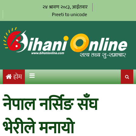
२४ श्रावण २०८३, आईतवार
Preeti to unicode
होम
नेपाल नर्सिङ सँघ
भेरीले मनायो