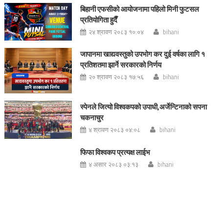
बिहानी एफसीको आयोजनामा पहिलो मिनी फुटसल
प्रतियोगिता हुदैँ
२४ श्रावण २०८३ १०:०४
bihani
जापानमा खाद्यवस्तुको उपभोग कर दुई वर्षका लागि १
प्रतिशतमा झार्ने सरकारको निर्णय
२० श्रावण २०८३ १७:५६
bihani
स्पेनले जित्यो विश्वकपको उपाधी,अर्जेन्टिनाको सपना
चकनाचुर
४ श्रावण २०८३ ०४:०८
bihani
फिफा विश्वकप प्रत्यक्ष लाईभ
४ असार २०८३ ०३:१३
bihani