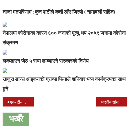
ताजा मतपरिणाम : कुन पार्टीले कती ठाँउ जित्यो ( नामावली सहित)
नेपालमा कोरोनाका कारण ६०० जनाको मृत्यु,थप २०५९ जनामा कोरोना
संक्रमण
लकडाउन जेठ ५ सम्म लम्ब्याउने सरकारको निर्णय
खजुरा डान्स आइकनको ग्राण्ड फिनाले शनिवार भव्य कार्यक्रमका साथ
हुने
Post
एन- टी- सी- कलेजका विद्यार्थीहरुद्वारा हस्तकला चित्रकला प्रदशनी
भारतीय सांसद कीर्ति आजादलाई नेपालको दुश्मन घोषणा गर्न निधिको माग
navigation
भर्खरै