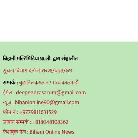
बिहानी मल्टिमिडिया प्रा.ली. द्वारा संञ्चालीत
सुचना विभाग दर्ता नं.१७२१/०७३/७४
सम्पर्क :
बुढानिलकण्ठ न.पा १० काठमाडौं
ईमेल : deependrasarum@gmail.com
न्यूज : bihanionline90@gmail.com
फोन नं : +9779811631529
जापान सम्पर्क : +818048108362
फेशबुक पेज : Bihani Online News