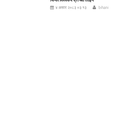
४ असार २०८३ ०३:१३
bihani