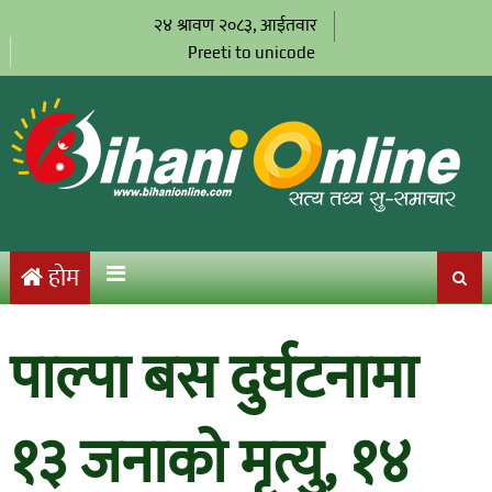
२४ श्रावण २०८३, आईतवार
Preeti to unicode
होम
पाल्पा बस दुर्घटनामा
१३ जनाको मृत्यु, १४