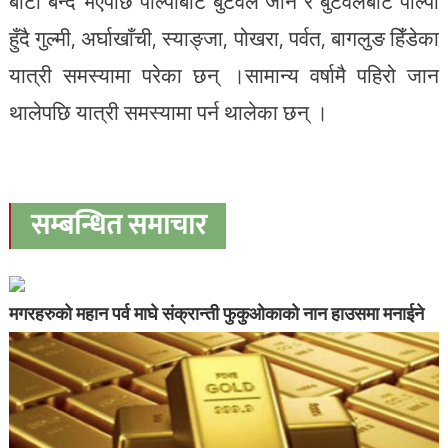
बाटो बन्द भएपछि पाल्पाबाट बुटवल जाने र बुटवलबाट पाल्पा
हुँदै गुल्मी, अर्घाखाँची, स्याङ्जा, पोखरा, पर्वत, बागलुङ हिँडेका
यात्री समस्यामा परेका छन् ।सामान्य वर्षामै पहिरो जान
थालेपछि यात्री समस्यामा पर्न थालेका छन् ।
सम्बन्धित समाचार
मगरहरुको महान पर्व माघे संक्रान्ती फुकुओकाको नान हाउसमा मनाईने