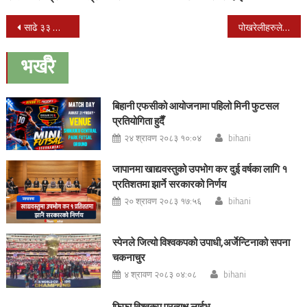
Post
साढे ३३ किलो सुनकाण्डका मुख्य अभियुक्त श्याम खत्रीद्वारा आत्मसमर्पण
पोखरेलीहरुले भोलि नेपालगन्जमा भेला अायोजना गर्ने
navigation
भर्खरै
बिहानी एफसीको आयोजनामा पहिलो मिनी फुटसल
प्रतियोगिता हुदैँ
२४ श्रावण २०८३ १०:०४
bihani
जापानमा खाद्यवस्तुको उपभोग कर दुई वर्षका लागि १
प्रतिशतमा झार्ने सरकारको निर्णय
२० श्रावण २०८३ १७:५६
bihani
स्पेनले जित्यो विश्वकपको उपाधी,अर्जेन्टिनाको सपना
चकनाचुर
४ श्रावण २०८३ ०४:०८
bihani
फिफा विश्वकप प्रत्यक्ष लाईभ