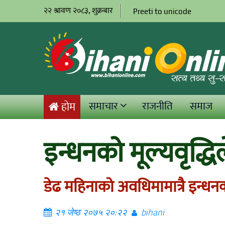
२२ श्रावण २०८३, शुक्रबार
Preeti to unicode
समाचार
राजनीति
समाज
होम
इन्धनको मूल्यवृद्धि
डेढ महिनाको अवधिमामात्रै इन्धनक
२१ जेष्ठ २०७५ २०:२२
bihani