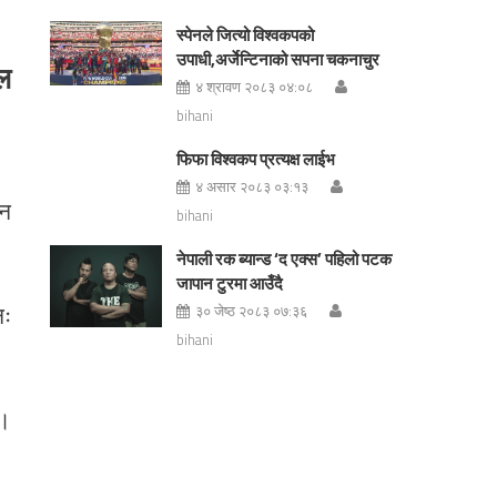
स्पेनले जित्यो विश्वकपको
उपाधी,अर्जेन्टिनाको सपना चकनाचुर
यल
४ श्रावण २०८३ ०४:०८
bihani
फिफा विश्वकप प्रत्यक्ष लाईभ
४ असार २०८३ ०३:१३
जन
bihani
नेपाली रक ब्यान्ड ‘द एक्स’ पहिलो पटक
जापान टुरमा आउँदै
नः
३० जेष्ठ २०८३ ०७:३६
bihani
 ।