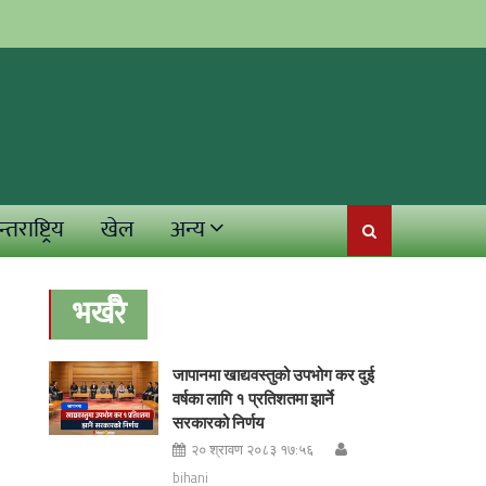
्तराष्ट्रिय
खेल
अन्य
भर्खरै
जापानमा खाद्यवस्तुको उपभोग कर दुई
वर्षका लागि १ प्रतिशतमा झार्ने
सरकारको निर्णय
२० श्रावण २०८३ १७:५६
bihani