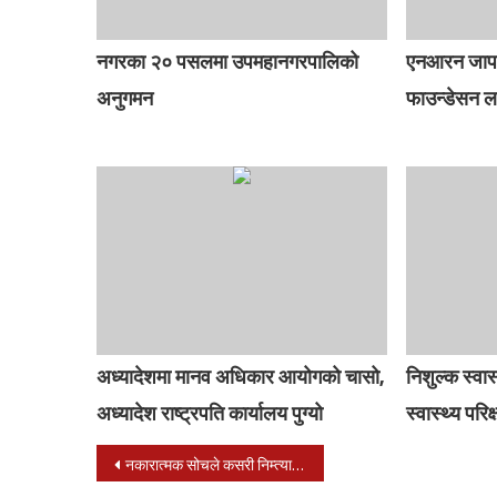
नगरका २० पसलमा उपमहानगरपालिको
एनआरन जापान क
अनुगमन
फाउन्डेसन ल
अध्यादेशमा मानव अधिकार आयोगको चासो,
निशुल्क स्वा
अध्यादेश राष्ट्रपति कार्यालय पुग्यो
स्वास्थ्य परिक
Post
नकारात्मक सोचले कसरी निम्त्याउँछ रोग ?