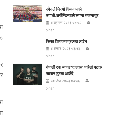
स्पेनले जित्यो विश्वकपको
उपाधी,अर्जेन्टिनाको सपना चकनाचुर
४ श्रावण २०८३ ०४:०८
था
bihani
टि
फिफा विश्वकप प्रत्यक्ष लाईभ
४ असार २०८३ ०३:१३
bihani
आर
नेपाली रक ब्यान्ड ‘द एक्स’ पहिलो पटक
ार
जापान टुरमा आउँदै
३० जेष्ठ २०८३ ०७:३६
bihani
मा
मा