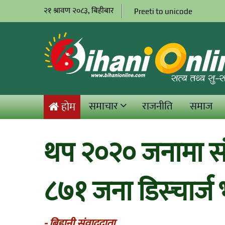
२१ श्रावण २०८३, बिहीबार
Preeti to unicode
समाचार
राजनीति
समाज
होम
थप २०२० जनामा संक
८७१ जना डिस्चार्ज
- बिहानी संवाददाता