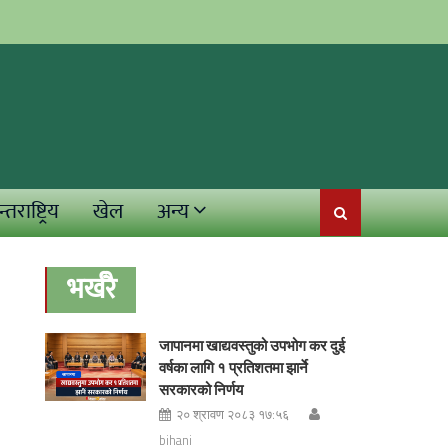
्तराष्ट्रिय
खेल
अन्य
भर्खरै
जापानमा खाद्यवस्तुको उपभोग कर दुई
वर्षका लागि १ प्रतिशतमा झार्ने
सरकारको निर्णय
२० श्रावण २०८३ १७:५६
bihani