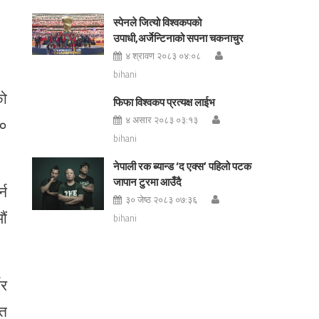
स्पेनले जित्यो विश्वकपको
उपाधी,अर्जेन्टिनाको सपना चकनाचुर
४ श्रावण २०८३ ०४:०८
bihani
को
फिफा विश्वकप प्रत्यक्ष लाईभ
४ असार २०८३ ०३:१३
२०
bihani
नेपाली रक ब्यान्ड ‘द एक्स’ पहिलो पटक
जापान टुरमा आउँदै
्न
३० जेष्ठ २०८३ ०७:३६
औं
bihani
नर
णत