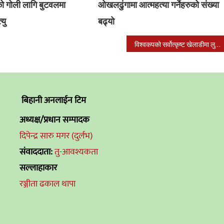
को गोली लागि बुटवलमा
ओखलढुंगामा आत्महत्या गर्नेहरुको संख्या
यु
बढ्यो
विश्वकपको सर्वोत्कृष्ट खेलाडीमा लुका मोड्रिच
बिहानी अनलाईन टिम
अध्यक्ष/प्रधान सम्पादक
दिपेन्द्र सारु मगर (दुर्लभ)
संवाददाता:
तु-आवश्यकता
सल्लाहाकार
रञ्जीता ढकाल थापा