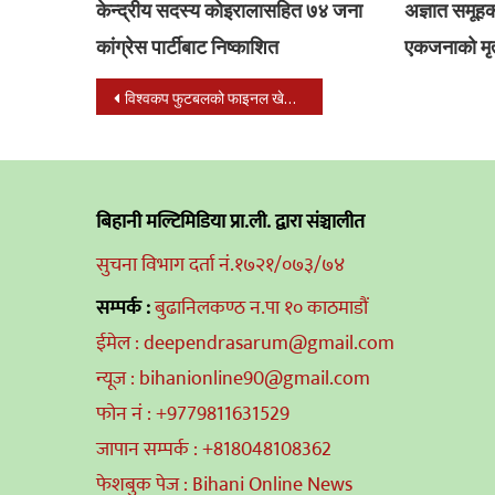
केन्द्रीय सदस्य कोइरालासहित ७४ जना
अज्ञात समूह
कांग्रेस पार्टीबाट निष्काशित
एकजनाको मृत्
Post
विश्वकप फुटबलको फाइनल खेल आजः फ्रान्स र क्रोएसिया भिड्ने
navigation
बिहानी मल्टिमिडिया प्रा.ली. द्वारा संञ्चालीत
सुचना विभाग दर्ता नं.१७२१/०७३/७४
सम्पर्क :
बुढानिलकण्ठ न.पा १० काठमाडौं
ईमेल : deependrasarum@gmail.com
न्यूज : bihanionline90@gmail.com
फोन नं : +9779811631529
जापान सम्पर्क : +818048108362
फेशबुक पेज : Bihani Online News