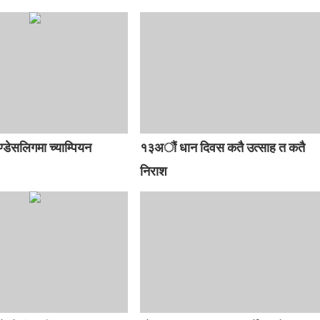
ुण्डेसलिगमा च्याम्पियन
१३अौं धान दिवस कतै उत्साह त कतै
निराश