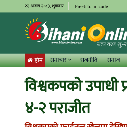
२२ श्रावण २०८३, शुक्रबार
Preeti to unicode
समाचार
राजनीति
समाज
होम
विश्वकपको उपाधी फ्
४-२ पराजीत