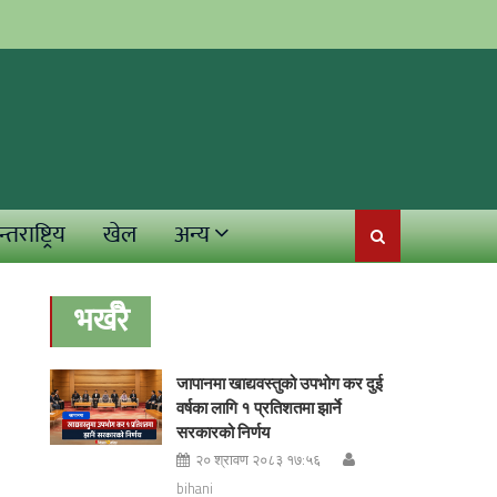
्तराष्ट्रिय
खेल
अन्य
भर्खरै
जापानमा खाद्यवस्तुको उपभोग कर दुई
वर्षका लागि १ प्रतिशतमा झार्ने
सरकारको निर्णय
२० श्रावण २०८३ १७:५६
bihani