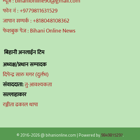
न्यूज : bihanionline90@gmail.com
फोन नं : +9779811631529
जापान सम्पर्क : +818048108362
फेशबुक पेज : Bihani Online News
बिहानी अनलाईन टिम
अध्यक्ष/प्रधान सम्पादक
दिपेन्द्र सारु मगर (दुर्लभ)
संवाददाता:
तु-आवश्यकता
सल्लाहाकार
रञ्जीता ढकाल थापा
© 2016-2026 @ bihanionline.com
|
Powered by
9849815297
.