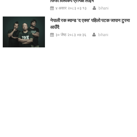
फिफा विश्वकप प्रत्यक्ष लाईभ
४ असार २०८३ ०३:१३
bihani
नेपाली रक ब्यान्ड ‘द एक्स’ पहिलो पटक जापान टुरमा
आउँदै
३० जेष्ठ २०८३ ०७:३६
bihani