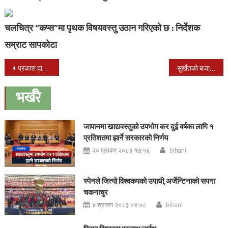
चलचित्र “कप्स”मा पृथक विषयवस्तु उठान गरिएको छ : निर्देशक
सम्राट सापकोटा
Post
प्रकाश दाहालको निधनप्रति संयुक्तबाम गठबन्धन ओखलढुगांद्धारा शोक बक्तव्य जारी
सुर्खेतको बजार बोलको गित सार्वजनिक
navigation
भर्खरै
जापानमा खाद्यवस्तुको उपभोग कर दुई वर्षका लागि १
प्रतिशतमा झार्ने सरकारको निर्णय
२० श्रावण २०८३ १७:५६
bihani
स्पेनले जित्यो विश्वकपको उपाधी,अर्जेन्टिनाको सपना
चकनाचुर
४ श्रावण २०८३ ०४:०८
bihani