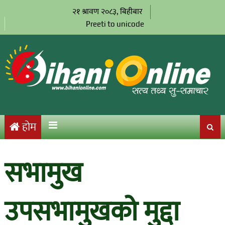
२१ श्रावण २०८३, बिहीबार
Preeti to unicode
होम
सभामुख
उपसभामुखको मुद्दा