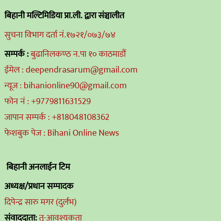
बिहानी मल्टिमिडिया प्रा.ली. द्वारा संञ्चालीत
सुचना विभाग दर्ता नं.१७२१/०७३/७४
सम्पर्क :
बुढानिलकण्ठ न.पा १० काठमाडौं
ईमेल : deependrasarum@gmail.com
न्यूज : bihanionline90@gmail.com
फोन नं : +9779811631529
जापान सम्पर्क : +818048108362
फेशबुक पेज : Bihani Online News
बिहानी अनलाईन टिम
अध्यक्ष/प्रधान सम्पादक
दिपेन्द्र सारु मगर (दुर्लभ)
संवाददाता:
तु-आवश्यकता