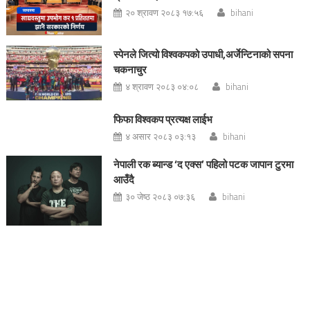
२० श्रावण २०८३ १७:५६
bihani
स्पेनले जित्यो विश्वकपको उपाधी,अर्जेन्टिनाको सपना
चकनाचुर
४ श्रावण २०८३ ०४:०८
bihani
फिफा विश्वकप प्रत्यक्ष लाईभ
४ असार २०८३ ०३:१३
bihani
नेपाली रक ब्यान्ड ‘द एक्स’ पहिलो पटक जापान टुरमा
आउँदै
३० जेष्ठ २०८३ ०७:३६
bihani