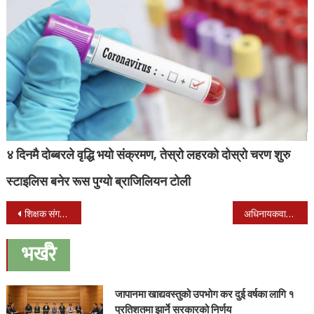
४ दिनमै दोब्बरले वृद्धि भयो संक्रमण, तेस्रो लहरको दोस्रो चरण शुरु
स्टाइलिस बनेर रूस पुग्यो ब्राजिलियन टोली
Post
शिक्षक संगठनको ऐतिहासिक कदम, दुई सय शिक्षकलाई सूचना प्रविधिको तालीम
अधिनायकवाद आएको पुष्टि गर्न कांग्रेसलाई आेलीको चेतावनी
navigation
भर्खरै
जापानमा खाद्यवस्तुको उपभोग कर दुई वर्षका लागि १
प्रतिशतमा झार्ने सरकारको निर्णय